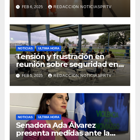
facilidades el Departamento
FEB 6, 2025
REDACCION NOTICIASPRTV
de la Salud en Mayagüez
NOTICIAS
ULTIMA HORA
Tensión y frustración en
reunión sobre seguridad en
Reparto Metropolitano
FEB 5, 2025
REDACCION NOTICIASPRTV
NOTICIAS
ULTIMA HORA
Senadora Ada Álvarez
presenta medidas ante la