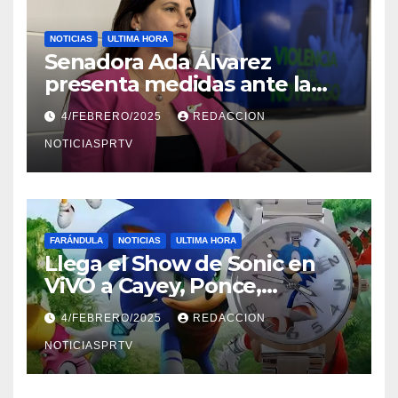
NOTICIAS
ULTIMA HORA
Senadora Ada Álvarez
presenta medidas ante la
violencia en el noviazgo
4/FEBRERO/2025
REDACCION
NOTICIASPRTV
FARÁNDULA
NOTICIAS
ULTIMA HORA
Llega el Show de Sonic en
ViVO a Cayey, Ponce,
Barceloneta y Humacao,
4/FEBRERO/2025
REDACCION
Relojes gratis para el que
compre ahora….
NOTICIASPRTV