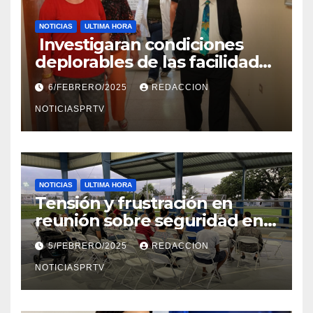
NOTICIAS
ULTIMA HORA
Investigaran condiciones
deplorables de las facilidades
el Departamento de la Salud
6/FEBRERO/2025
REDACCION
en Mayagüez
NOTICIASPRTV
NOTICIAS
ULTIMA HORA
Tensión y frustración en
reunión sobre seguridad en
Reparto Metropolitano
5/FEBRERO/2025
REDACCION
NOTICIASPRTV