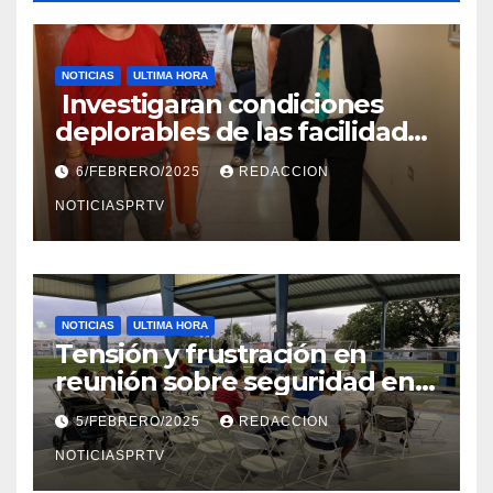
NOTICIAS
ULTIMA HORA
Investigaran condiciones
deplorables de las facilidades
el Departamento de la Salud
6/FEBRERO/2025
REDACCION
en Mayagüez
NOTICIASPRTV
NOTICIAS
ULTIMA HORA
Tensión y frustración en
reunión sobre seguridad en
Reparto Metropolitano
5/FEBRERO/2025
REDACCION
NOTICIASPRTV