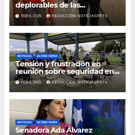
deplorables de las
facilidades el Departamento
FEB 6, 2025
REDACCION NOTICIASPRTV
de la Salud en Mayagüez
NOTICIAS
ULTIMA HORA
Tensión y frustración en
reunión sobre seguridad en
Reparto Metropolitano
FEB 5, 2025
REDACCION NOTICIASPRTV
NOTICIAS
ULTIMA HORA
Senadora Ada Álvarez