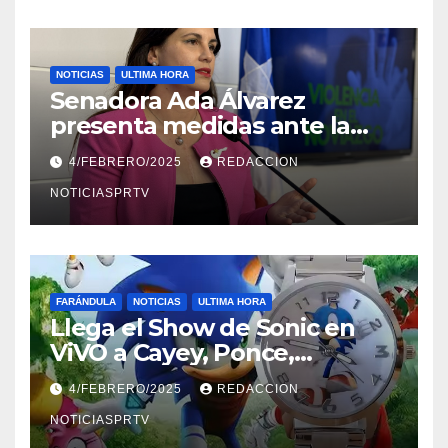
NOTICIAS
ULTIMA HORA
Senadora Ada Álvarez
presenta medidas ante la
violencia en el noviazgo
4/FEBRERO/2025
REDACCION
NOTICIASPRTV
FARÁNDULA
NOTICIAS
ULTIMA HORA
Llega el Show de Sonic en
ViVO a Cayey, Ponce,
Barceloneta y Humacao,
4/FEBRERO/2025
REDACCION
Relojes gratis para el que
compre ahora….
NOTICIASPRTV