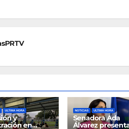
iasPRTV
ULTIMA HORA
NOTICIAS
ULTIMA HORA
ión y
Senadora Ada
tración en
Álvarez present