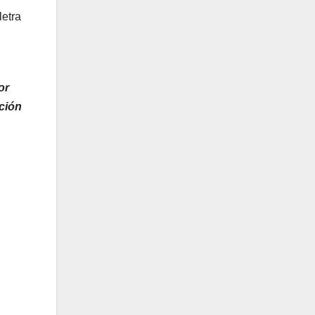
letra
or
ición