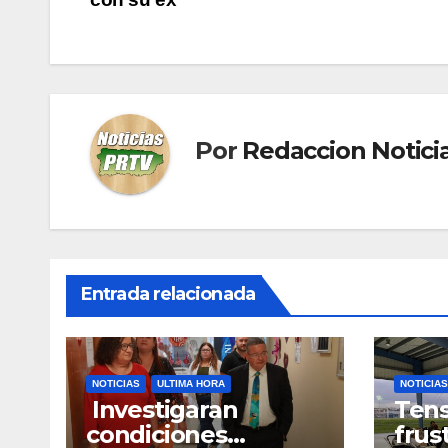
de
entradas
Por
Redaccion Notic
Entrada relacionada
NOTICIAS
ULTIMA HORA
NOTICIAS
Investigaran
Tens
condiciones
frus