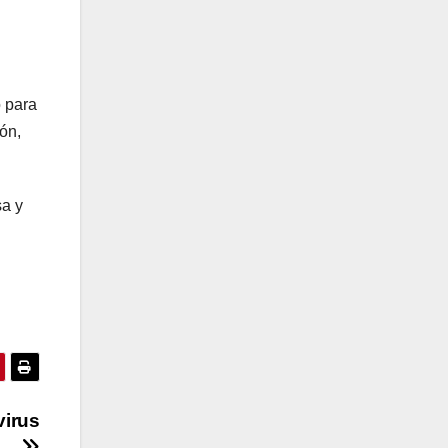
o para
ón,
sa y
virus