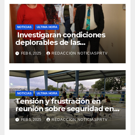
NOTICIAS
ULTIMA HORA
Investigaran condiciones
deplorables de las
facilidades el Departamento
FEB 6, 2025
REDACCION NOTICIASPRTV
de la Salud en Mayagüez
NOTICIAS
ULTIMA HORA
Tensión y frustración en
reunión sobre seguridad en
Reparto Metropolitano
FEB 5, 2025
REDACCION NOTICIASPRTV