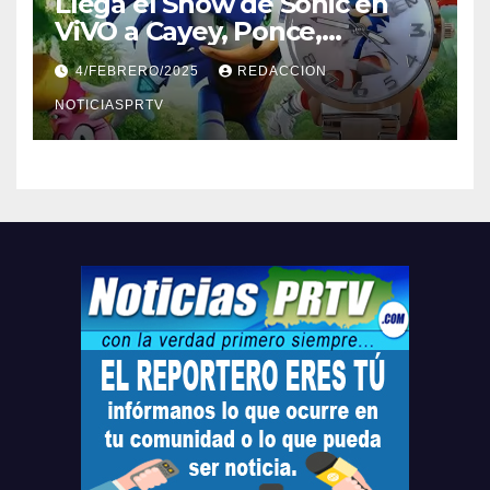
Llega el Show de Sonic en
ViVO a Cayey, Ponce,
Barceloneta y Humacao,
4/FEBRERO/2025
REDACCION
Relojes gratis para el que
compre ahora….
NOTICIASPRTV