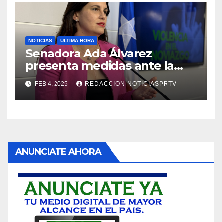
NOTICIAS
ULTIMA HORA
Senadora Ada Álvarez
presenta medidas ante la
violencia en el noviazgo
FEB 4, 2025
REDACCION NOTICIASPRTV
ANUNCIATE AHORA