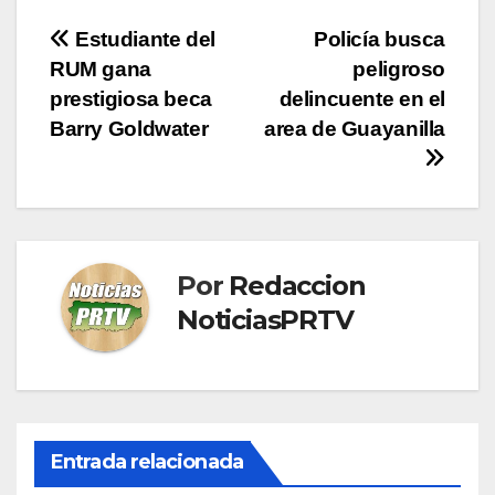
Navegación
Estudiante del
Policía busca
RUM gana
peligroso
de
prestigiosa beca
delincuente en el
entradas
Barry Goldwater
area de Guayanilla
Por
Redaccion
NoticiasPRTV
Entrada relacionada