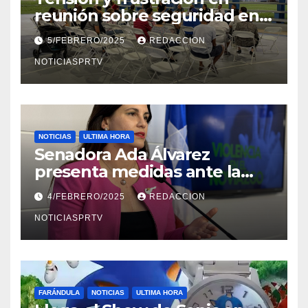
reunión sobre seguridad en
Reparto Metropolitano
5/FEBRERO/2025
REDACCION
NOTICIASPRTV
NOTICIAS
ULTIMA HORA
Senadora Ada Álvarez
presenta medidas ante la
violencia en el noviazgo
4/FEBRERO/2025
REDACCION
NOTICIASPRTV
FARÁNDULA
NOTICIAS
ULTIMA HORA