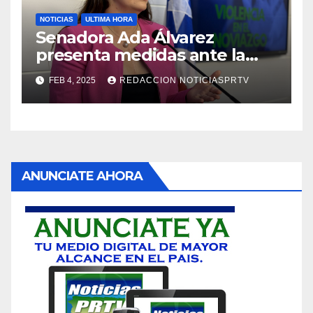
NOTICIAS
ULTIMA HORA
Senadora Ada Álvarez
presenta medidas ante la
violencia en el noviazgo
FEB 4, 2025
REDACCION NOTICIASPRTV
ANUNCIATE AHORA