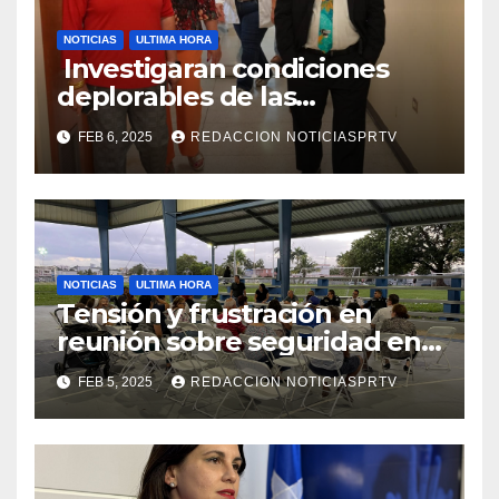
NOTICIAS
ULTIMA HORA
Investigaran condiciones
deplorables de las
facilidades el Departamento
FEB 6, 2025
REDACCION NOTICIASPRTV
de la Salud en Mayagüez
NOTICIAS
ULTIMA HORA
Tensión y frustración en
reunión sobre seguridad en
Reparto Metropolitano
FEB 5, 2025
REDACCION NOTICIASPRTV