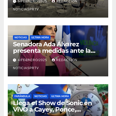
5/FEBRERO/2025
REDACCION
NOTICIASPRTV
NOTICIAS
ULTIMA HORA
Senadora Ada Álvarez
presenta medidas ante la
violencia en el noviazgo
4/FEBRERO/2025
REDACCION
NOTICIASPRTV
FARÁNDULA
NOTICIAS
ULTIMA HORA
Llega el Show de Sonic en
ViVO a Cayey, Ponce,
Barceloneta y Humacao,