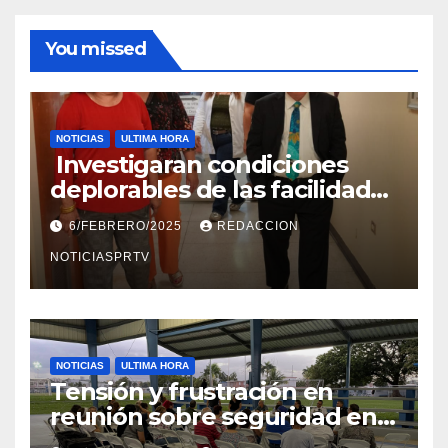
You missed
NOTICIAS
ULTIMA HORA
Investigaran condiciones
deplorables de las facilidades
el Departamento de la Salud
6/FEBRERO/2025
REDACCION
en Mayagüez
NOTICIASPRTV
NOTICIAS
ULTIMA HORA
Tensión y frustración en
reunión sobre seguridad en
Reparto Metropolitano