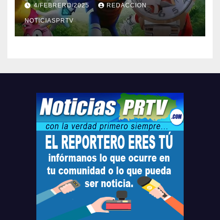
4/FEBRERO/2025
REDACCION
Relojes gratis para el que
compre ahora….
NOTICIASPRTV