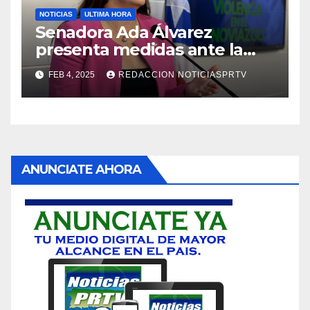
NOTICIAS
ULTIMA HORA
Senadora Ada Álvarez
presenta medidas ante la
violencia en el noviazgo
FEB 4, 2025
REDACCION NOTICIASPRTV
ANUNCIATE AHORA