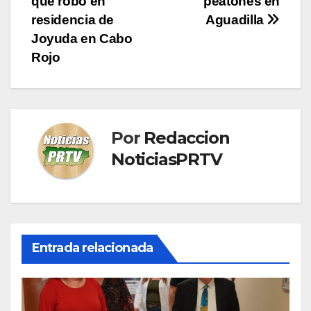
que robo en
peatones en
de
residencia de
Aguadilla
entradas
Joyuda en Cabo
Rojo
Por
Redaccion
NoticiasPRTV
Entrada relacionada