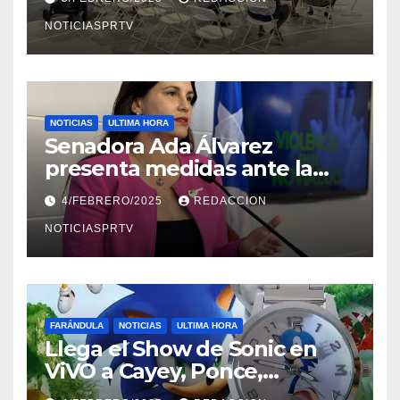
NOTICIASPRTV
NOTICIAS
ULTIMA HORA
Senadora Ada Álvarez
presenta medidas ante la
violencia en el noviazgo
4/FEBRERO/2025
REDACCION
NOTICIASPRTV
FARÁNDULA
NOTICIAS
ULTIMA HORA
Llega el Show de Sonic en
ViVO a Cayey, Ponce,
Barceloneta y Humacao,