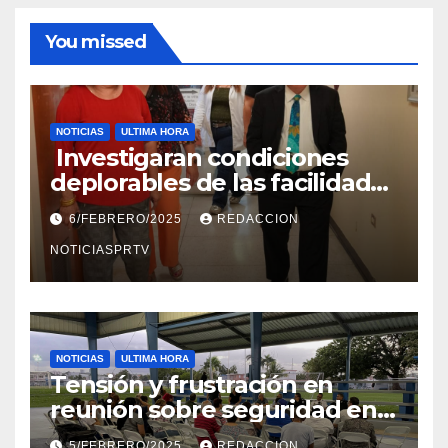
You missed
NOTICIAS
ULTIMA HORA
Investigaran condiciones
deplorables de las facilidades
el Departamento de la Salud
6/FEBRERO/2025
REDACCION
en Mayagüez
NOTICIASPRTV
NOTICIAS
ULTIMA HORA
Tensión y frustración en
reunión sobre seguridad en
Reparto Metropolitano
5/FEBRERO/2025
REDACCION