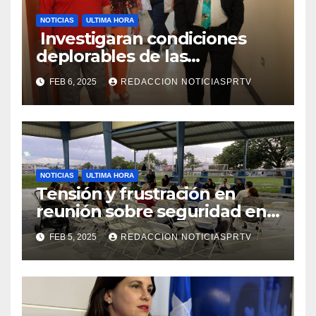
NOTICIAS
ULTIMA HORA
Investigaran condiciones
deplorables de las
facilidades el Departamento
FEB 6, 2025
REDACCION NOTICIASPRTV
de la Salud en Mayagüez
NOTICIAS
ULTIMA HORA
Tensión y frustración en
reunión sobre seguridad en
Reparto Metropolitano
FEB 5, 2025
REDACCION NOTICIASPRTV