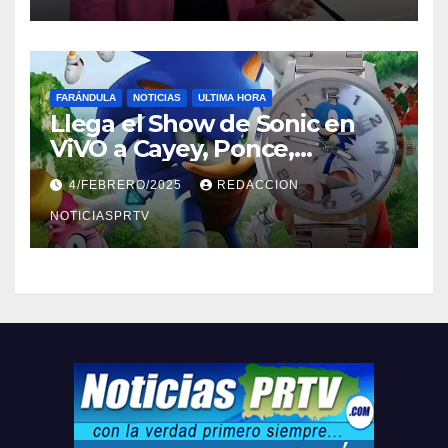
FARÁNDULA
NOTICIAS
ULTIMA HORA
Llega el Show de Sonic en
ViVO a Cayey, Ponce,
Barceloneta y Humacao,
4/FEBRERO/2025
REDACCION
Relojes gratis para el que
compre ahora….
NOTICIASPRTV