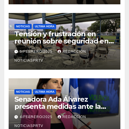
NOTICIAS
ULTIMA HORA
Tensión y frustración en
reunión sobre seguridad en
Reparto Metropolitano
5/FEBRERO/2025
REDACCION
NOTICIASPRTV
NOTICIAS
ULTIMA HORA
Senadora Ada Álvarez
presenta medidas ante la
violencia en el noviazgo
4/FEBRERO/2025
REDACCION
NOTICIASPRTV