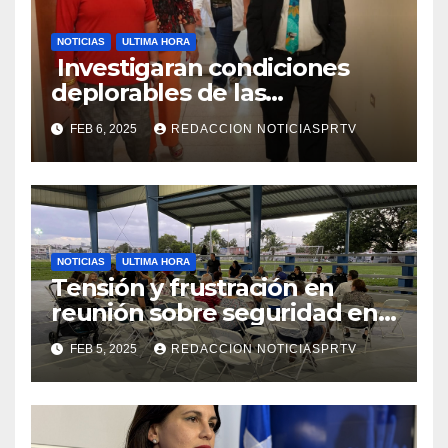
NOTICIAS
ULTIMA HORA
Investigaran condiciones
deplorables de las
facilidades el Departamento
FEB 6, 2025
REDACCION NOTICIASPRTV
de la Salud en Mayagüez
NOTICIAS
ULTIMA HORA
Tensión y frustración en
reunión sobre seguridad en
Reparto Metropolitano
FEB 5, 2025
REDACCION NOTICIASPRTV