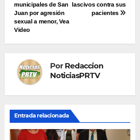
de
municipales de San
lascivos contra sus
entradas
Juan por agresión
pacientes
sexual a menor, Vea
Video
Por
Redaccion
NoticiasPRTV
Entrada relacionada