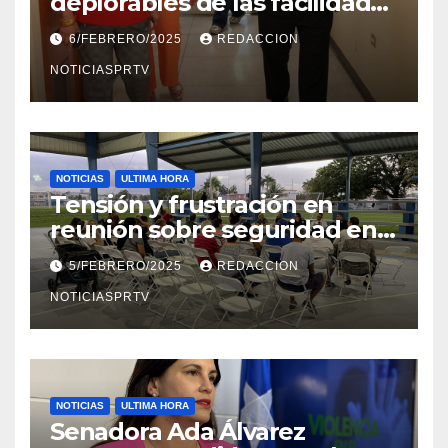
deplorables de las facilidades
el Departamento de la Salud
6/FEBRERO/2025
REDACCION
en Mayagüez
NOTICIASPRTV
NOTICIAS
ULTIMA HORA
Tensión y frustración en
reunión sobre seguridad en
Reparto Metropolitano
5/FEBRERO/2025
REDACCION
NOTICIASPRTV
NOTICIAS
ULTIMA HORA
Senadora Ada Álvarez