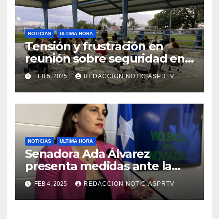
NOTICIAS
ULTIMA HORA
Tensión y frustración en
reunión sobre seguridad en
Reparto Metropolitano
FEB 5, 2025
REDACCION NOTICIASPRTV
NOTICIAS
ULTIMA HORA
Senadora Ada Álvarez
presenta medidas ante la
violencia en el noviazgo
FEB 4, 2025
REDACCION NOTICIASPRTV