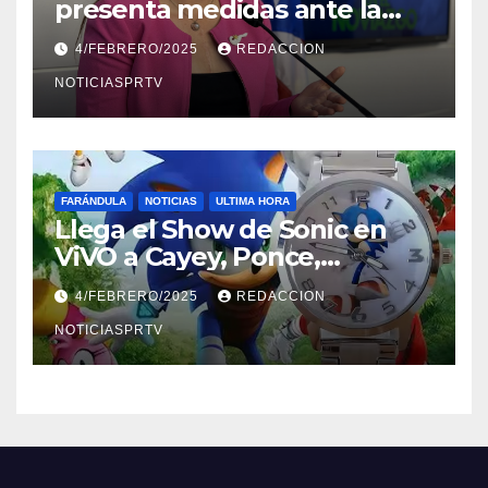
presenta medidas ante la
violencia en el noviazgo
4/FEBRERO/2025
REDACCION
NOTICIASPRTV
FARÁNDULA
NOTICIAS
ULTIMA HORA
Llega el Show de Sonic en
ViVO a Cayey, Ponce,
Barceloneta y Humacao,
4/FEBRERO/2025
REDACCION
Relojes gratis para el que
compre ahora….
NOTICIASPRTV