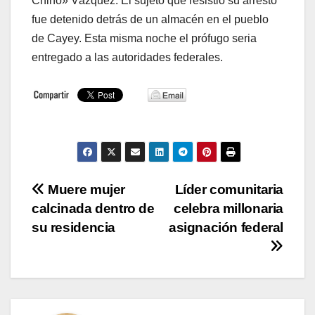
Chino» Vázquez. El sujeto que resistió su arresto
fue detenido detrás de un almacén en el pueblo
de Cayey. Esta misma noche el prófugo seria
entregado a las autoridades federales.
Navegación
Muere mujer
Líder comunitaria
calcinada dentro de
celebra millonaria
de
su residencia
asignación federal
entradas