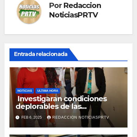
Por
Redaccion
NoticiasPRTV
Entrada relacionada
NOTICIAS
ULTIMA HORA
Investigaran condiciones
deplorables de las
facilidades el Departamento
FEB 6, 2025
REDACCION NOTICIASPRTV
de la Salud en Mayagüez