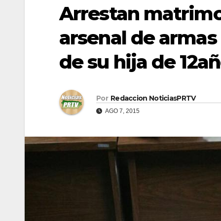
Arrestan matrimo
arsenal de armas 
de su hija de 12a
Por
Redaccion NoticiasPRTV
AGO 7, 2015