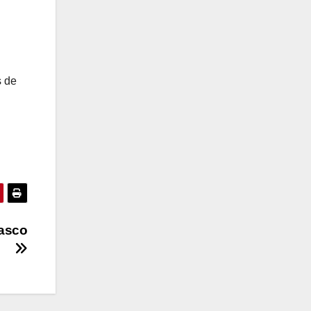
s de
ñasco