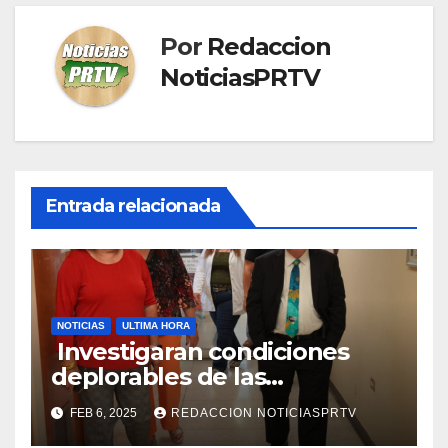
Por
Redaccion
NoticiasPRTV
Entrada relacionada
NOTICIAS
ULTIMA HORA
Investigaran condiciones
deplorables de las
facilidades el Departamento
FEB 6, 2025
REDACCION NOTICIASPRTV
de la Salud en Mayagüez