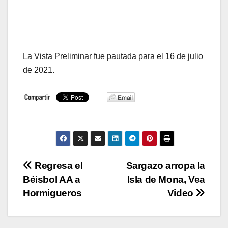
La Vista Preliminar fue pautada para el 16 de julio
de 2021.
Navegación
Regresa el
Sargazo arropa la
Béisbol AA a
Isla de Mona, Vea
de
Hormigueros
Video
entradas