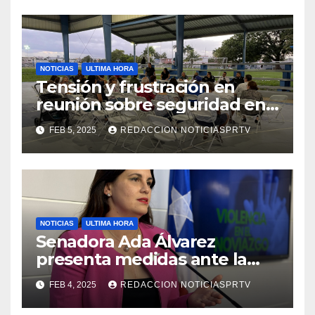
NOTICIAS
ULTIMA HORA
Tensión y frustración en
reunión sobre seguridad en
Reparto Metropolitano
FEB 5, 2025
REDACCION NOTICIASPRTV
NOTICIAS
ULTIMA HORA
Senadora Ada Álvarez
presenta medidas ante la
violencia en el noviazgo
FEB 4, 2025
REDACCION NOTICIASPRTV