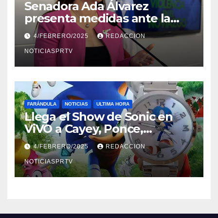
Senadora Ada Álvarez
presenta medidas ante la
violencia en el noviazgo
4/FEBRERO/2025
REDACCION
NOTICIASPRTV
FARÁNDULA
NOTICIAS
ULTIMA HORA
Llega el Show de Sonic en
ViVO a Cayey, Ponce,
Barceloneta y Humacao,
4/FEBRERO/2025
REDACCION
Relojes gratis para el que
compre ahora….
NOTICIASPRTV