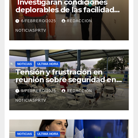
Investigaran condiciones
deplorables de las facilidades
el Departamento de la Salud
6/FEBRERO/2025
REDACCION
en Mayagüez
NOTICIASPRTV
NOTICIAS
ULTIMA HORA
Tensión y frustración en
reunión sobre seguridad en
Reparto Metropolitano
5/FEBRERO/2025
REDACCION
NOTICIASPRTV
NOTICIAS
ULTIMA HORA