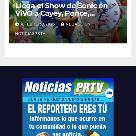
Llega el Show de Sonic en
ViVO a Cayey, Ponce,
Barceloneta y Humacao,
4/FEBRERO/2025
REDACCION
Relojes gratis para el que
compre ahora….
NOTICIASPRTV