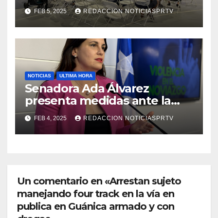
Reparto Metropolitano
FEB 5, 2025
REDACCION NOTICIASPRTV
NOTICIAS
ULTIMA HORA
Senadora Ada Álvarez
presenta medidas ante la
violencia en el noviazgo
FEB 4, 2025
REDACCION NOTICIASPRTV
Un comentario en «Arrestan sujeto
manejando four track en la vía en
publica en Guánica armado y con