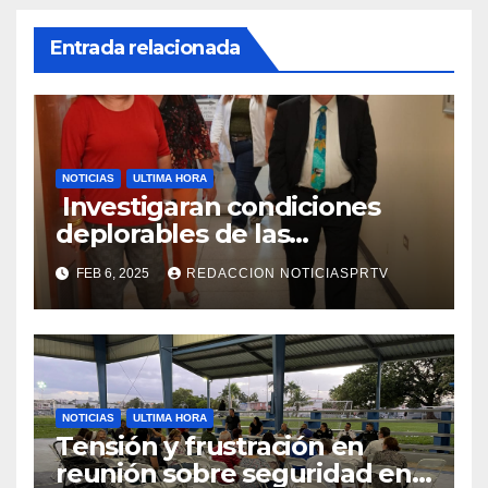
Entrada relacionada
NOTICIAS
ULTIMA HORA
Investigaran condiciones
deplorables de las
facilidades el Departamento
FEB 6, 2025
REDACCION NOTICIASPRTV
de la Salud en Mayagüez
NOTICIAS
ULTIMA HORA
Tensión y frustración en
reunión sobre seguridad en