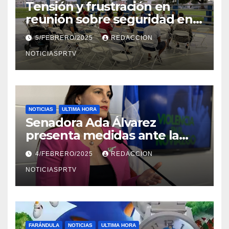
Tensión y frustración en
reunión sobre seguridad en
Reparto Metropolitano
5/FEBRERO/2025
REDACCION
NOTICIASPRTV
NOTICIAS
ULTIMA HORA
Senadora Ada Álvarez
presenta medidas ante la
violencia en el noviazgo
4/FEBRERO/2025
REDACCION
NOTICIASPRTV
FARÁNDULA
NOTICIAS
ULTIMA HORA