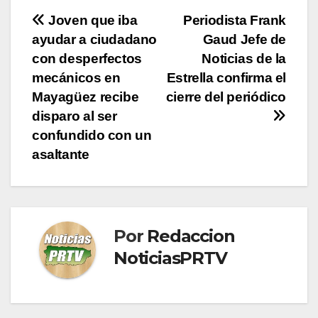
Navegación
Joven que iba
Periodista Frank
ayudar a ciudadano
Gaud Jefe de
de
con desperfectos
Noticias de la
entradas
mecánicos en
Estrella confirma el
Mayagüez recibe
cierre del periódico
disparo al ser
confundido con un
asaltante
Por
Redaccion
NoticiasPRTV