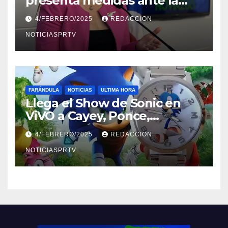
presenta medidas ante la
violencia en el noviazgo
4/FEBRERO/2025
REDACCION
NOTICIASPRTV
FARÁNDULA
NOTICIAS
ULTIMA HORA
Llega el Show de Sonic en
ViVO a Cayey, Ponce,
Barceloneta y Humacao,
4/FEBRERO/2025
REDACCION
Relojes gratis para el que
compre ahora….
NOTICIASPRTV