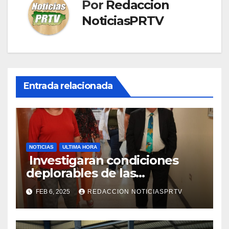
Por
Redaccion
NoticiasPRTV
Entrada relacionada
NOTICIAS
ULTIMA HORA
Investigaran condiciones
deplorables de las
facilidades el Departamento
FEB 6, 2025
REDACCION NOTICIASPRTV
de la Salud en Mayagüez