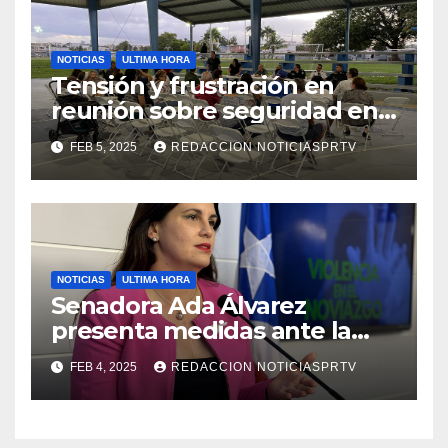
NOTICIAS
ULTIMA HORA
Tensión y frustración en
reunión sobre seguridad en
Reparto Metropolitano
FEB 5, 2025
REDACCION NOTICIASPRTV
NOTICIAS
ULTIMA HORA
Senadora Ada Álvarez
presenta medidas ante la
violencia en el noviazgo
FEB 4, 2025
REDACCION NOTICIASPRTV