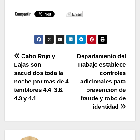
Navegación
Cabo Rojo y
Departamento del
Lajas son
Trabajo establece
de
sacudidos toda la
controles
entradas
noche por mas de 4
adicionales para
temblores 4.4, 3.6.
prevención de
4.3 y 4.1
fraude y robo de
identidad