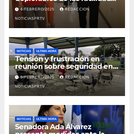
el Departamento de la Salud
6/FEBRERO/2025
REDACCION
en Mayagüez
NOTICIASPRTV
NOTICIAS
ULTIMA HORA
Tensión y frustración en
reunión sobre seguridad en
Reparto Metropolitano
5/FEBRERO/2025
REDACCION
NOTICIASPRTV
NOTICIAS
ULTIMA HORA
Senadora Ada Álvarez