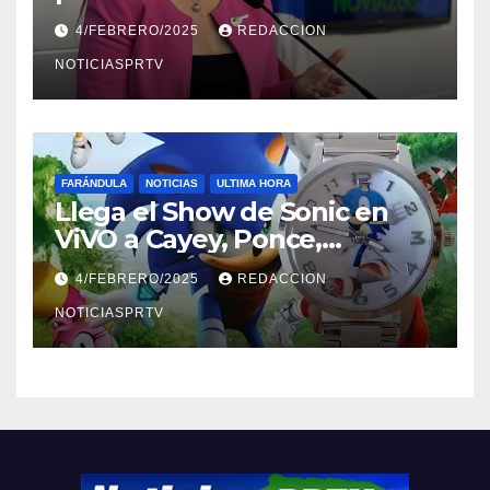
violencia en el noviazgo
4/FEBRERO/2025
REDACCION
NOTICIASPRTV
FARÁNDULA
NOTICIAS
ULTIMA HORA
Llega el Show de Sonic en
ViVO a Cayey, Ponce,
Barceloneta y Humacao,
4/FEBRERO/2025
REDACCION
Relojes gratis para el que
compre ahora….
NOTICIASPRTV