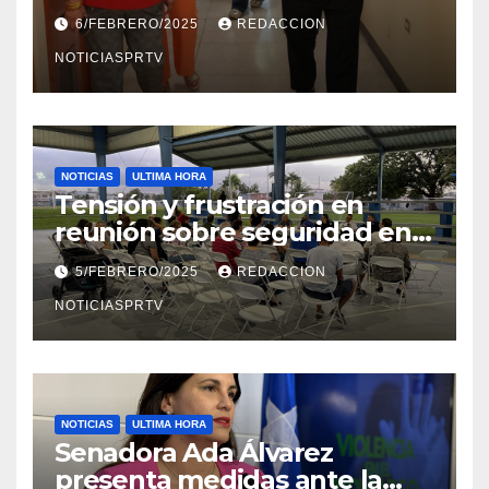
el Departamento de la Salud
6/FEBRERO/2025
REDACCION
en Mayagüez
NOTICIASPRTV
NOTICIAS
ULTIMA HORA
Tensión y frustración en
reunión sobre seguridad en
Reparto Metropolitano
5/FEBRERO/2025
REDACCION
NOTICIASPRTV
NOTICIAS
ULTIMA HORA
Senadora Ada Álvarez
presenta medidas ante la