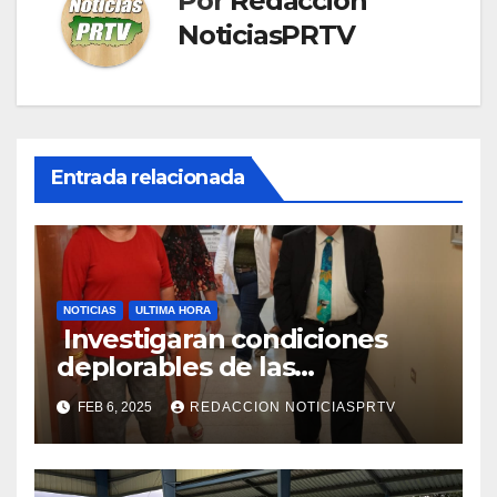
Por
Redaccion
NoticiasPRTV
Entrada relacionada
NOTICIAS
ULTIMA HORA
Investigaran condiciones
deplorables de las
facilidades el Departamento
FEB 6, 2025
REDACCION NOTICIASPRTV
de la Salud en Mayagüez