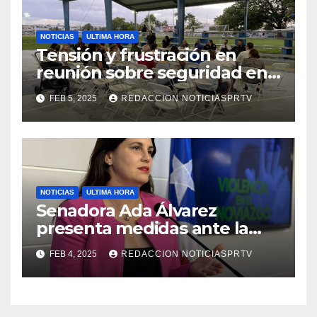
NOTICIAS
ULTIMA HORA
Tensión y frustración en
reunión sobre seguridad en
Reparto Metropolitano
FEB 5, 2025
REDACCION NOTICIASPRTV
NOTICIAS
ULTIMA HORA
Senadora Ada Álvarez
presenta medidas ante la
violencia en el noviazgo
FEB 4, 2025
REDACCION NOTICIASPRTV