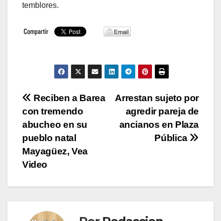
temblores.
Navegación
Reciben a Barea
Arrestan sujeto por
con tremendo
agredir pareja de
de
abucheo en su
ancianos en Plaza
entradas
pueblo natal
Pública
Mayagüez, Vea
Video