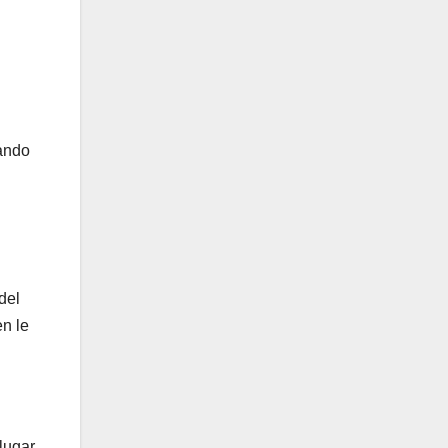
cando
del
n le
lugar