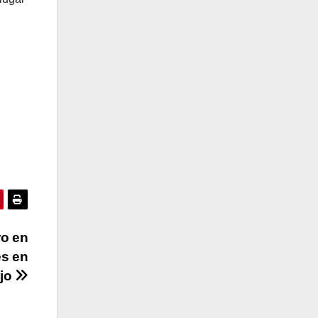
ro en
es en
jo