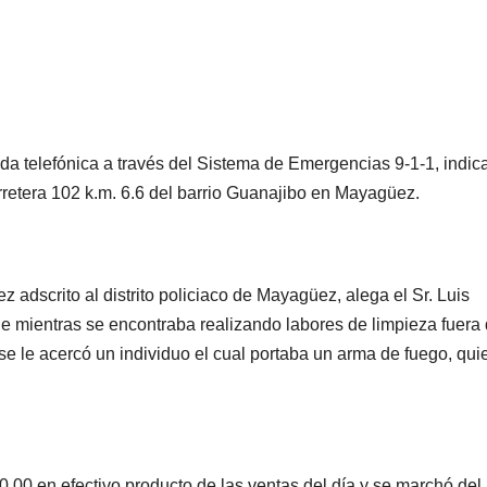
ada telefónica a través del Sistema de Emergencias 9-1-1, indi
rretera 102 k.m. 6.6 del barrio Guanajibo en Mayagüez.
 adscrito al distrito policiaco de Mayagüez, alega el Sr. Luis
 mientras se encontraba realizando labores de limpieza fuera 
 le acercó un individuo el cual portaba un arma de fuego, quie
0.00 en efectivo producto de las ventas del día y se marchó del 