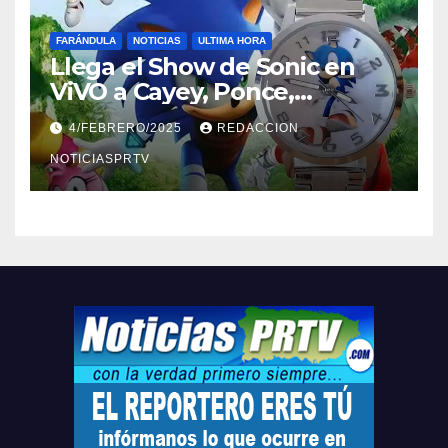
FARÁNDULA
NOTICIAS
ULTIMA HORA
Llega el Show de Sonic en
ViVO a Cayey, Ponce,
Barceloneta y Humacao,
4/FEBRERO/2025
REDACCION
Relojes gratis para el que
compre ahora….
NOTICIASPRTV