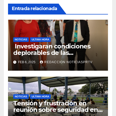
Entrada relacionada
NOTICIAS
ULTIMA HORA
Investigaran condiciones
deplorables de las
facilidades el Departamento
FEB 6, 2025
REDACCION NOTICIASPRTV
de la Salud en Mayagüez
NOTICIAS
ULTIMA HORA
Tensión y frustración en
reunión sobre seguridad en