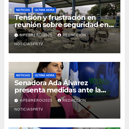
NOTICIAS
ULTIMA HORA
Tensión y frustración en
reunión sobre seguridad en
Reparto Metropolitano
5/FEBRERO/2025
REDACCION
NOTICIASPRTV
NOTICIAS
ULTIMA HORA
Senadora Ada Álvarez
presenta medidas ante la
violencia en el noviazgo
4/FEBRERO/2025
REDACCION
NOTICIASPRTV