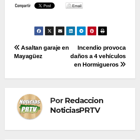
Navegación
Asaltan garaje en
Incendio provoca
Mayagüez
daños a 4 vehículos
de
en Hormigueros
entradas
Por
Redaccion
NoticiasPRTV