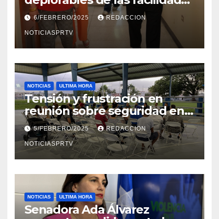
el Departamento de la Salud
6/FEBRERO/2025
REDACCION
en Mayagüez
NOTICIASPRTV
NOTICIAS
ULTIMA HORA
Tensión y frustración en
reunión sobre seguridad en
Reparto Metropolitano
5/FEBRERO/2025
REDACCION
NOTICIASPRTV
NOTICIAS
ULTIMA HORA
Senadora Ada Álvarez