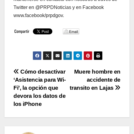
Twitter en @PRPDNoticias y en Facebook
www.facebook/prpdgov.
Navegación
Cómo desactivar
Muere hombre en
‘Asistencia para Wi-
accidente de
de
Fi’, la opción que
transito en Lajas
entradas
devora los datos de
los iPhone