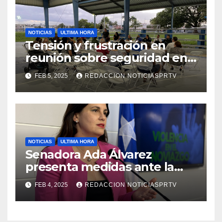
NOTICIAS
ULTIMA HORA
Tensión y frustración en
reunión sobre seguridad en
Reparto Metropolitano
FEB 5, 2025
REDACCION NOTICIASPRTV
NOTICIAS
ULTIMA HORA
Senadora Ada Álvarez
presenta medidas ante la
violencia en el noviazgo
FEB 4, 2025
REDACCION NOTICIASPRTV