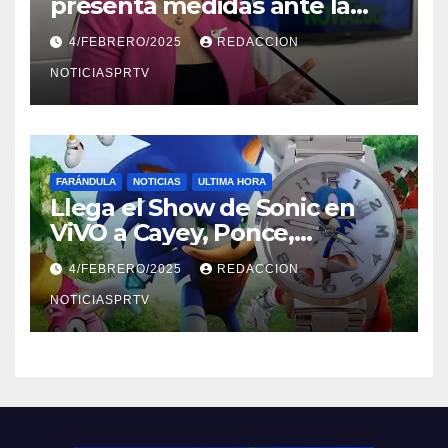
presenta medidas ante la
violencia en el noviazgo
4/FEBRERO/2025
REDACCION
NOTICIASPRTV
FARÁNDULA
NOTICIAS
ULTIMA HORA
Llega el Show de Sonic en
ViVO a Cayey, Ponce,
Barceloneta y Humacao,
4/FEBRERO/2025
REDACCION
Relojes gratis para el que
compre ahora….
NOTICIASPRTV