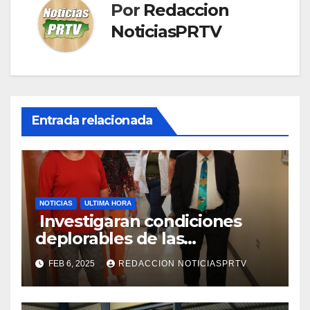
Por
Redaccion
NoticiasPRTV
Entrada relacionada
NOTICIAS
ULTIMA HORA
Investigaran condiciones
deplorables de las
facilidades el Departamento
FEB 6, 2025
REDACCION NOTICIASPRTV
de la Salud en Mayagüez