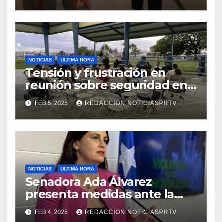
de la Salud en Mayagüez
NOTICIAS
ULTIMA HORA
Tensión y frustración en
reunión sobre seguridad en
Reparto Metropolitano
FEB 5, 2025
REDACCION NOTICIASPRTV
NOTICIAS
ULTIMA HORA
Senadora Ada Álvarez
presenta medidas ante la
violencia en el noviazgo
FEB 4, 2025
REDACCION NOTICIASPRTV