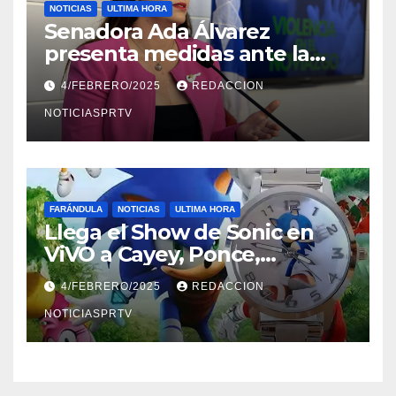
NOTICIAS
ULTIMA HORA
Senadora Ada Álvarez
presenta medidas ante la
violencia en el noviazgo
4/FEBRERO/2025
REDACCION
NOTICIASPRTV
FARÁNDULA
NOTICIAS
ULTIMA HORA
Llega el Show de Sonic en
ViVO a Cayey, Ponce,
Barceloneta y Humacao,
4/FEBRERO/2025
REDACCION
Relojes gratis para el que
compre ahora….
NOTICIASPRTV