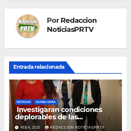
Por
Redaccion
NoticiasPRTV
Entrada relacionada
NOTICIAS
ULTIMA HORA
Investigaran condiciones
deplorables de las
facilidades el Departamento
FEB 6, 2025
REDACCION NOTICIASPRTV