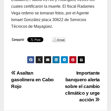
cuales certificaron la muerte. El fiscal Radames
Vega ordeno se tomaran fotos, por el Agente
Ismael González placa 30622 de Servicios
Técnicos de Mayagüez.
Navegación
Asaltan
Importante
gasolinera en Cabo
banquero alerta
de
Rojo
sobre el cambio
entradas
climático y urge
acción