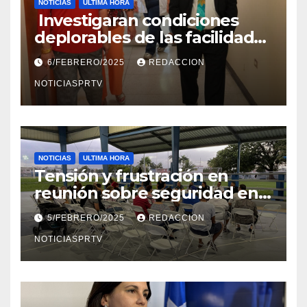
NOTICIAS
ULTIMA HORA
Investigaran condiciones
deplorables de las facilidades
el Departamento de la Salud
6/FEBRERO/2025
REDACCION
en Mayagüez
NOTICIASPRTV
NOTICIAS
ULTIMA HORA
Tensión y frustración en
reunión sobre seguridad en
Reparto Metropolitano
5/FEBRERO/2025
REDACCION
NOTICIASPRTV