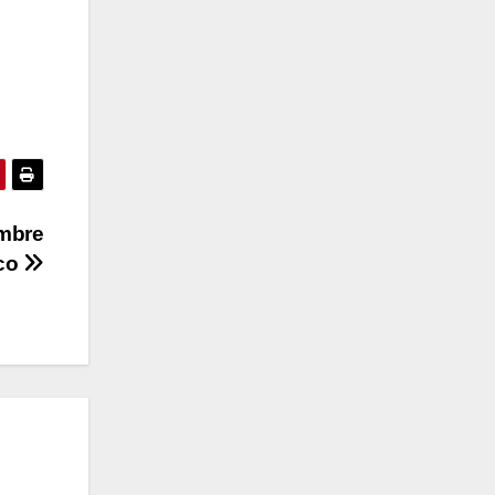
mbre
ico