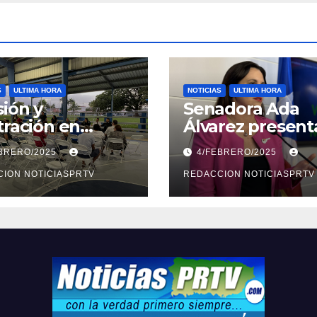
S
ULTIMA HORA
NOTICIAS
ULTIMA HORA
ión y
Senadora Ada
tración en
Álvarez present
ión sobre
medidas ante la
EBRERO/2025
4/FEBRERO/2025
ridad en
violencia en el
arto
ION NOTICIASPRTV
noviazgo
REDACCION NOTICIASPRTV
opolitano