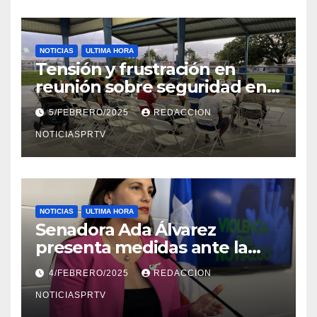
NOTICIAS
ULTIMA HORA
Tensión y frustración en
reunión sobre seguridad en
Reparto Metropolitano
5/FEBRERO/2025
REDACCION
NOTICIASPRTV
NOTICIAS
ULTIMA HORA
Senadora Ada Álvarez
presenta medidas ante la
violencia en el noviazgo
4/FEBRERO/2025
REDACCION
NOTICIASPRTV