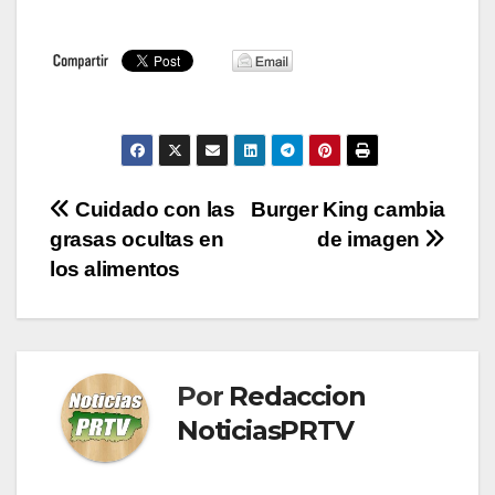
Navegación
Cuidado con las
Burger King cambia
grasas ocultas en
de imagen
de
los alimentos
entradas
Por
Redaccion
NoticiasPRTV