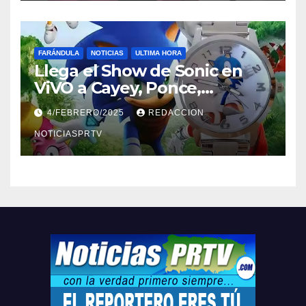
FARÁNDULA
NOTICIAS
ULTIMA HORA
Llega el Show de Sonic en
ViVO a Cayey, Ponce,
Barceloneta y Humacao,
4/FEBRERO/2025
REDACCION
Relojes gratis para el que
compre ahora….
NOTICIASPRTV