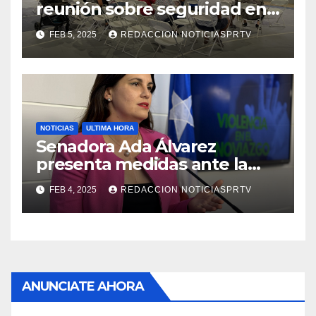
reunión sobre seguridad en
Reparto Metropolitano
FEB 5, 2025
REDACCION NOTICIASPRTV
NOTICIAS
ULTIMA HORA
Senadora Ada Álvarez
presenta medidas ante la
violencia en el noviazgo
FEB 4, 2025
REDACCION NOTICIASPRTV
ANUNCIATE AHORA