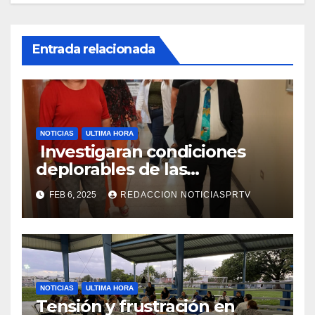
Entrada relacionada
NOTICIAS
ULTIMA HORA
Investigaran condiciones
deplorables de las
facilidades el Departamento
FEB 6, 2025
REDACCION NOTICIASPRTV
de la Salud en Mayagüez
NOTICIAS
ULTIMA HORA
Tensión y frustración en