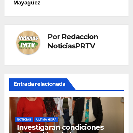
de
Mayagüez
entradas
Por
Redaccion
NoticiasPRTV
Entrada relacionada
NOTICIAS
ULTIMA HORA
Investigaran condiciones