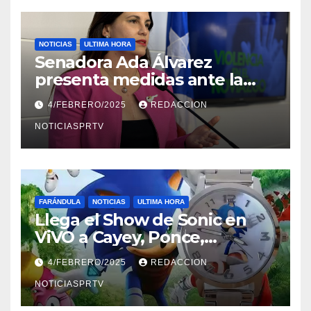
NOTICIAS
ULTIMA HORA
Senadora Ada Álvarez
presenta medidas ante la
violencia en el noviazgo
4/FEBRERO/2025
REDACCION
NOTICIASPRTV
FARÁNDULA
NOTICIAS
ULTIMA HORA
Llega el Show de Sonic en
ViVO a Cayey, Ponce,
Barceloneta y Humacao,
4/FEBRERO/2025
REDACCION
Relojes gratis para el que
compre ahora….
NOTICIASPRTV