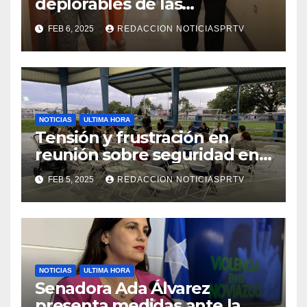
deplorables de las
facilidades el Departamento
FEB 6, 2025
REDACCION NOTICIASPRTV
de la Salud en Mayagüez
NOTICIAS
ULTIMA HORA
Tensión y frustración en
reunión sobre seguridad en
Reparto Metropolitano
FEB 5, 2025
REDACCION NOTICIASPRTV
NOTICIAS
ULTIMA HORA
Senadora Ada Álvarez
presenta medidas ante la