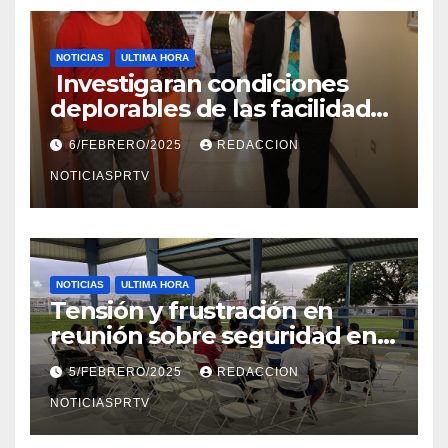
NOTICIAS
ULTIMA HORA
Investigaran condiciones
deplorables de las facilidades
el Departamento de la Salud
6/FEBRERO/2025
REDACCION
en Mayagüez
NOTICIASPRTV
NOTICIAS
ULTIMA HORA
Tensión y frustración en
reunión sobre seguridad en
Reparto Metropolitano
5/FEBRERO/2025
REDACCION
NOTICIASPRTV