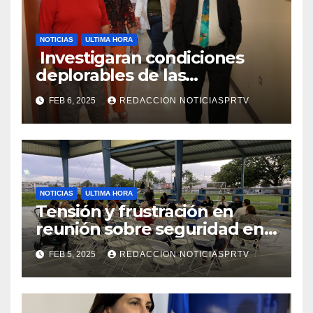
NOTICIAS
ULTIMA HORA
Investigaran condiciones
deplorables de las
facilidades el Departamento
FEB 6, 2025
REDACCION NOTICIASPRTV
de la Salud en Mayagüez
NOTICIAS
ULTIMA HORA
Tensión y frustración en
reunión sobre seguridad en
Reparto Metropolitano
FEB 5, 2025
REDACCION NOTICIASPRTV