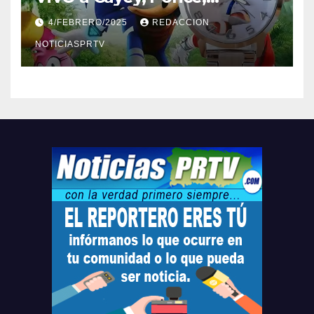
Barceloneta y Humacao,
4/FEBRERO/2025
REDACCION
Relojes gratis para el que
compre ahora….
NOTICIASPRTV