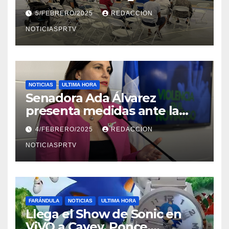
Reparto Metropolitano
5/FEBRERO/2025
REDACCION
NOTICIASPRTV
NOTICIAS
ULTIMA HORA
Senadora Ada Álvarez
presenta medidas ante la
violencia en el noviazgo
4/FEBRERO/2025
REDACCION
NOTICIASPRTV
FARÁNDULA
NOTICIAS
ULTIMA HORA
Llega el Show de Sonic en
ViVO a Cayey, Ponce,