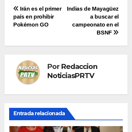
Navegación
Irán es el primer
Indias de Mayagüez
país en prohibir
a buscar el
de
Pokémon GO
campeonato en el
entradas
BSNF
Por
Redaccion
NoticiasPRTV
Entrada relacionada