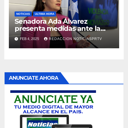
NOTICIAS
ULTIMA HORA
Senadora Ada Álvarez
presenta medidas ante la
violencia en el noviazgo
FEB 4, 2025
REDACCION NOTICIASPRTV
ANUNCIATE AHORA