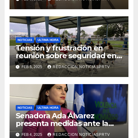
de la Salud en Mayagüez
NOTICIAS
ULTIMA HORA
Tensión y frustración en
reunión sobre seguridad en
Reparto Metropolitano
FEB 5, 2025
REDACCION NOTICIASPRTV
NOTICIAS
ULTIMA HORA
Senadora Ada Álvarez
presenta medidas ante la
violencia en el noviazgo
FEB 4, 2025
REDACCION NOTICIASPRTV