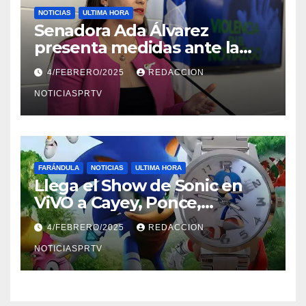
NOTICIAS
ULTIMA HORA
Senadora Ada Álvarez
presenta medidas ante la
violencia en el noviazgo
4/FEBRERO/2025
REDACCION
NOTICIASPRTV
FARÁNDULA
NOTICIAS
ULTIMA HORA
Llega el Show de Sonic en
ViVO a Cayey, Ponce,
Barceloneta y Humacao,
4/FEBRERO/2025
REDACCION
Relojes gratis para el que
compre ahora….
NOTICIASPRTV