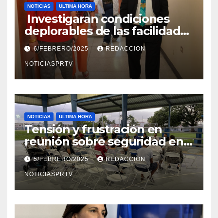
NOTICIAS
ULTIMA HORA
Investigaran condiciones
deplorables de las facilidades
el Departamento de la Salud
6/FEBRERO/2025
REDACCION
en Mayagüez
NOTICIASPRTV
NOTICIAS
ULTIMA HORA
Tensión y frustración en
reunión sobre seguridad en
Reparto Metropolitano
5/FEBRERO/2025
REDACCION
NOTICIASPRTV