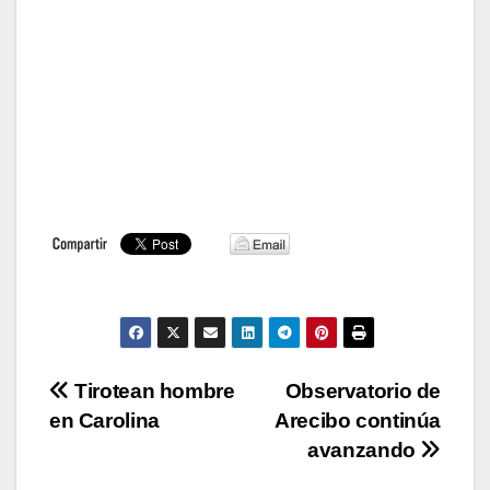
Navegación
Tirotean hombre
Observatorio de
en Carolina
Arecibo continúa
de
avanzando
entradas