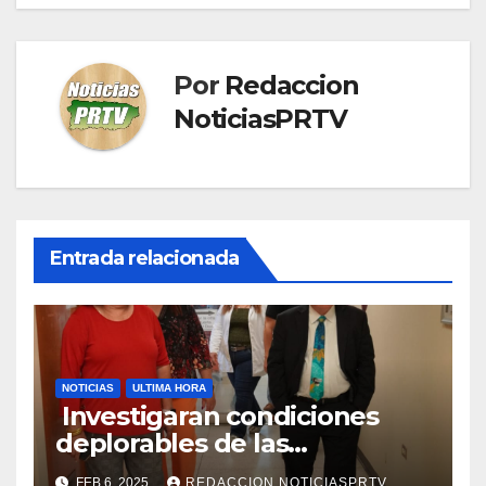
Por
Redaccion
NoticiasPRTV
Entrada relacionada
NOTICIAS
ULTIMA HORA
Investigaran condiciones
deplorables de las
facilidades el Departamento
FEB 6, 2025
REDACCION NOTICIASPRTV