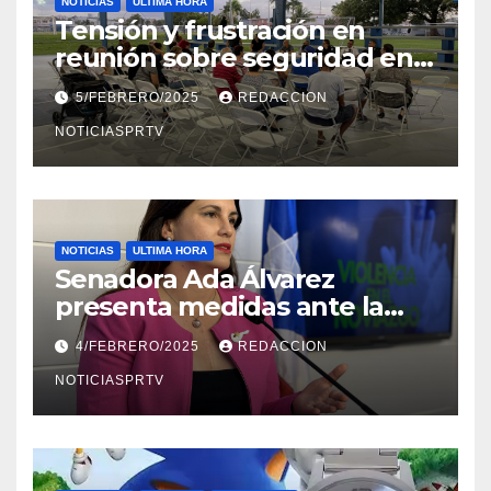
NOTICIAS
ULTIMA HORA
Tensión y frustración en
reunión sobre seguridad en
Reparto Metropolitano
5/FEBRERO/2025
REDACCION
NOTICIASPRTV
NOTICIAS
ULTIMA HORA
Senadora Ada Álvarez
presenta medidas ante la
violencia en el noviazgo
4/FEBRERO/2025
REDACCION
NOTICIASPRTV