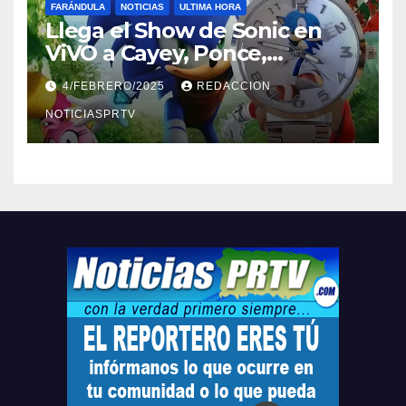
FARÁNDULA
NOTICIAS
ULTIMA HORA
Llega el Show de Sonic en
ViVO a Cayey, Ponce,
Barceloneta y Humacao,
4/FEBRERO/2025
REDACCION
Relojes gratis para el que
compre ahora….
NOTICIASPRTV