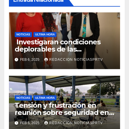
NOTICIAS
ULTIMA HORA
Investigaran condiciones
deplorables de las
facilidades el Departamento
FEB 6, 2025
REDACCION NOTICIASPRTV
de la Salud en Mayagüez
NOTICIAS
ULTIMA HORA
Tensión y frustración en
reunión sobre seguridad en
Reparto Metropolitano
FEB 5, 2025
REDACCION NOTICIASPRTV