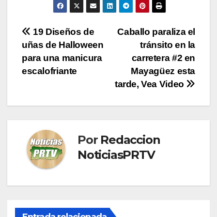
Navegación
19 Diseños de
Caballo paraliza el
uñas de Halloween
tránsito en la
de
para una manicura
carretera #2 en
entradas
escalofriante
Mayagüez esta
tarde, Vea Video
Por
Redaccion
NoticiasPRTV
Entrada relacionada