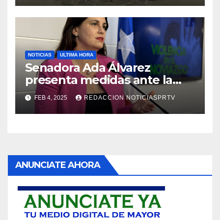
NOTICIAS
ULTIMA HORA
Senadora Ada Álvarez
presenta medidas ante la
violencia en el noviazgo
FEB 4, 2025
REDACCION NOTICIASPRTV
ANUNCIATE AHORA