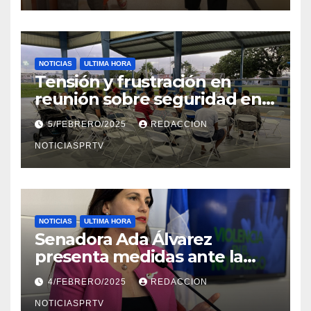
NOTICIAS
ULTIMA HORA
Tensión y frustración en
reunión sobre seguridad en
Reparto Metropolitano
5/FEBRERO/2025
REDACCION
NOTICIASPRTV
NOTICIAS
ULTIMA HORA
Senadora Ada Álvarez
presenta medidas ante la
violencia en el noviazgo
4/FEBRERO/2025
REDACCION
NOTICIASPRTV