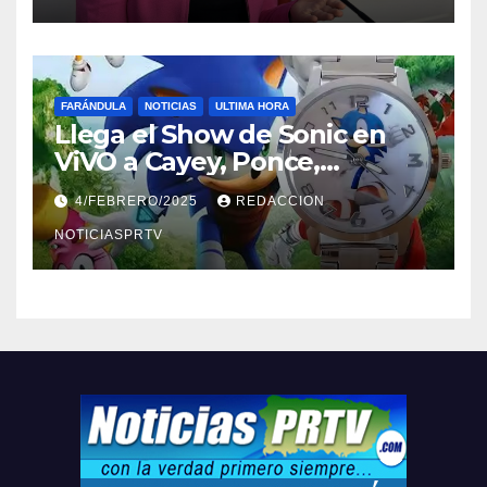
FARÁNDULA
NOTICIAS
ULTIMA HORA
Llega el Show de Sonic en
ViVO a Cayey, Ponce,
Barceloneta y Humacao,
4/FEBRERO/2025
REDACCION
Relojes gratis para el que
compre ahora….
NOTICIASPRTV