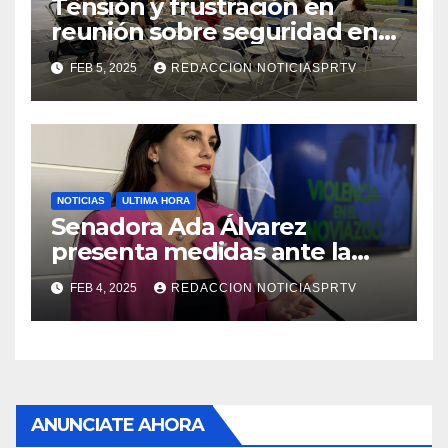
Tensión y frustración en
reunión sobre seguridad en
Reparto Metropolitano
FEB 5, 2025
REDACCION NOTICIASPRTV
NOTICIAS
ULTIMA HORA
Senadora Ada Álvarez
presenta medidas ante la
violencia en el noviazgo
FEB 4, 2025
REDACCION NOTICIASPRTV
ANUNCIATE AHORA