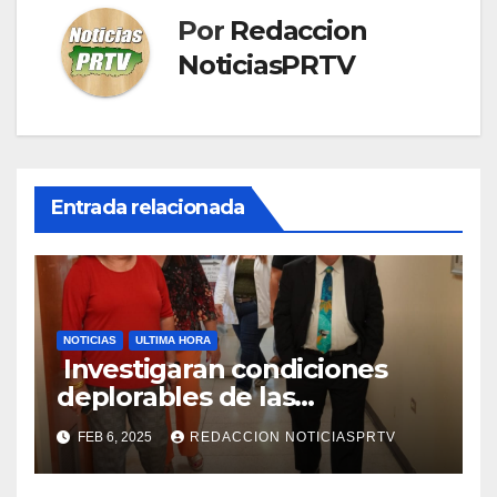
Por
Redaccion
NoticiasPRTV
Entrada relacionada
NOTICIAS
ULTIMA HORA
Investigaran condiciones
deplorables de las
facilidades el Departamento
FEB 6, 2025
REDACCION NOTICIASPRTV
de la Salud en Mayagüez