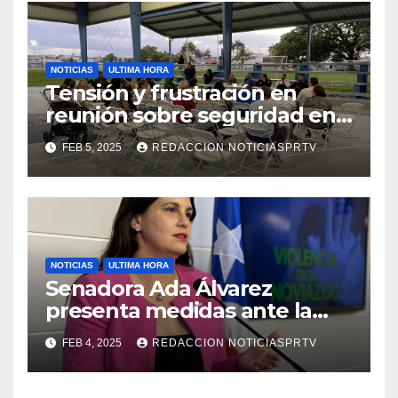
NOTICIAS
ULTIMA HORA
Tensión y frustración en
reunión sobre seguridad en
Reparto Metropolitano
FEB 5, 2025
REDACCION NOTICIASPRTV
NOTICIAS
ULTIMA HORA
Senadora Ada Álvarez
presenta medidas ante la
violencia en el noviazgo
FEB 4, 2025
REDACCION NOTICIASPRTV