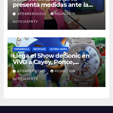
presenta medidas ante la
violencia en el noviazgo
4/FEBRERO/2025
REDACCION
NOTICIASPRTV
FARÁNDULA
NOTICIAS
ULTIMA HORA
Llega el Show de Sonic en
ViVO a Cayey, Ponce,
Barceloneta y Humacao,
4/FEBRERO/2025
REDACCION
Relojes gratis para el que
compre ahora….
NOTICIASPRTV