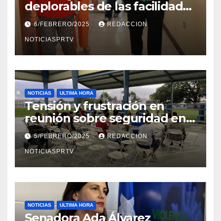
deplorables de las facilidades
el Departamento de la Salud
6/FEBRERO/2025
REDACCION
en Mayagüez
NOTICIASPRTV
NOTICIAS
ULTIMA HORA
Tensión y frustración en
reunión sobre seguridad en
Reparto Metropolitano
5/FEBRERO/2025
REDACCION
NOTICIASPRTV
NOTICIAS
ULTIMA HORA
Senadora Ada Álvarez