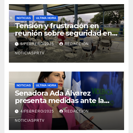
NOTICIAS
ULTIMA HORA
Tensión y frustración en
reunión sobre seguridad en
Reparto Metropolitano
5/FEBRERO/2025
REDACCION
NOTICIASPRTV
NOTICIAS
ULTIMA HORA
Senadora Ada Álvarez
presenta medidas ante la
violencia en el noviazgo
4/FEBRERO/2025
REDACCION
NOTICIASPRTV