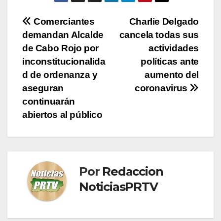
Navegación
Comerciantes
Charlie Delgado
demandan Alcalde
cancela todas sus
de
de Cabo Rojo por
actividades
entradas
inconstitucionalida
políticas ante
d de ordenanza y
aumento del
aseguran
coronavirus
continuarán
abiertos al público
Por
Redaccion
NoticiasPRTV