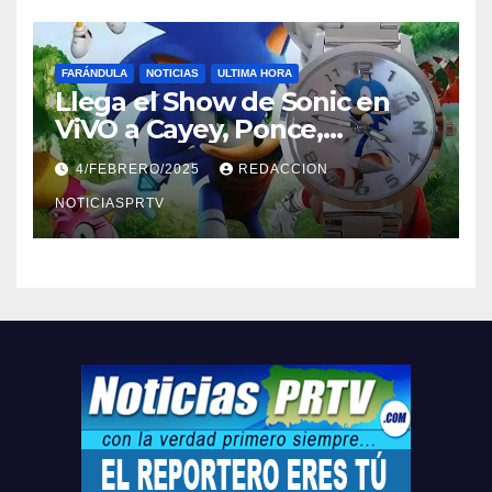
FARÁNDULA
NOTICIAS
ULTIMA HORA
Llega el Show de Sonic en
ViVO a Cayey, Ponce,
Barceloneta y Humacao,
4/FEBRERO/2025
REDACCION
Relojes gratis para el que
compre ahora….
NOTICIASPRTV