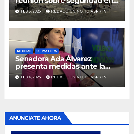
reunión sobre seguridad en
Reparto Metropolitano
FEB 5, 2025
REDACCION NOTICIASPRTV
NOTICIAS
ULTIMA HORA
Senadora Ada Álvarez
presenta medidas ante la
violencia en el noviazgo
FEB 4, 2025
REDACCION NOTICIASPRTV
ANUNCIATE AHORA