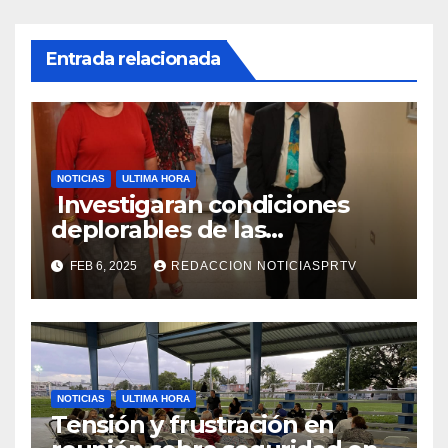
Entrada relacionada
NOTICIAS
ULTIMA HORA
Investigaran condiciones
deplorables de las
facilidades el Departamento
FEB 6, 2025
REDACCION NOTICIASPRTV
de la Salud en Mayagüez
NOTICIAS
ULTIMA HORA
Tensión y frustración en