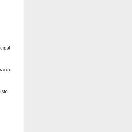
cipal
racia
iste