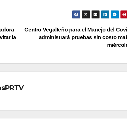
nadora
Centro Vegalteño para el Manejo del Cov
itar la
administrará pruebas sin costo m
miérco
iasPRTV