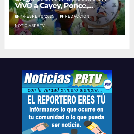
ViVO a Cayey, Ponce,
Barceloneta y Humacao,
4/FEBRERO/2025
REDACCION
Relojes gratis para el que
compre ahora….
NOTICIASPRTV