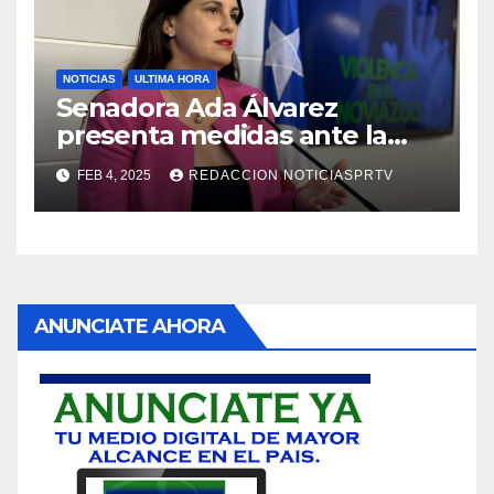
NOTICIAS
ULTIMA HORA
Senadora Ada Álvarez
presenta medidas ante la
violencia en el noviazgo
FEB 4, 2025
REDACCION NOTICIASPRTV
ANUNCIATE AHORA