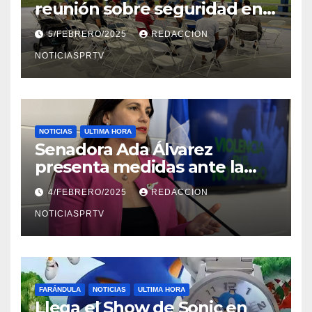
reunión sobre seguridad en
Reparto Metropolitano
5/FEBRERO/2025
REDACCION
NOTICIASPRTV
NOTICIAS
ULTIMA HORA
Senadora Ada Álvarez
presenta medidas ante la
violencia en el noviazgo
4/FEBRERO/2025
REDACCION
NOTICIASPRTV
FARÁNDULA
NOTICIAS
ULTIMA HORA
Llega el Show de Sonic en