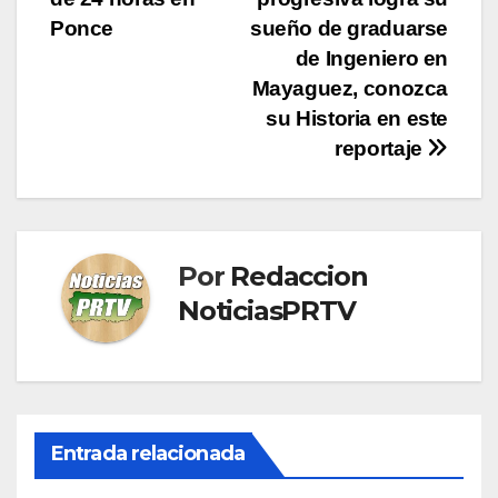
entradas
Ponce
sueño de graduarse
de Ingeniero en
Mayaguez, conozca
su Historia en este
reportaje
Por
Redaccion
NoticiasPRTV
Entrada relacionada