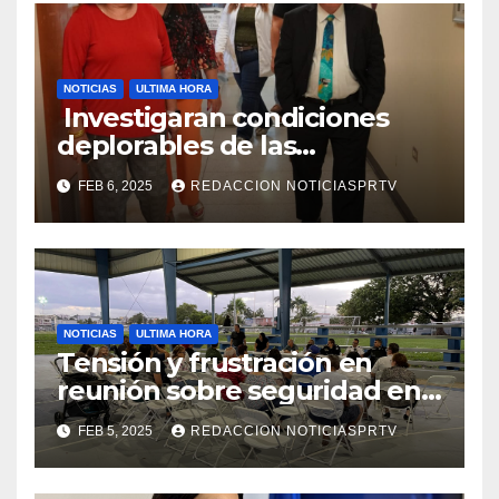
NOTICIAS
ULTIMA HORA
Investigaran condiciones
deplorables de las
facilidades el Departamento
FEB 6, 2025
REDACCION NOTICIASPRTV
de la Salud en Mayagüez
NOTICIAS
ULTIMA HORA
Tensión y frustración en
reunión sobre seguridad en
Reparto Metropolitano
FEB 5, 2025
REDACCION NOTICIASPRTV