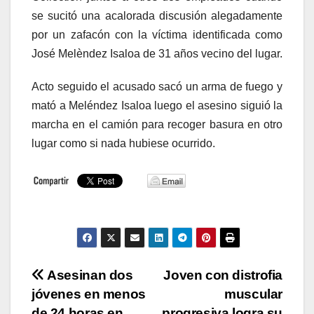
se sucitó una acalorada discusión alegadamente
por un zafacón con la víctima identificada como
José Melèndez Isaloa de 31 años vecino del lugar.
Acto seguido el acusado sacó un arma de fuego y
mató a Meléndez Isaloa luego el asesino siguió la
marcha en el camión para recoger basura en otro
lugar como si nada hubiese ocurrido.
Navegación
Asesinan dos
Joven con distrofia
jóvenes en menos
muscular
de
de 24 horas en
progresiva logra su