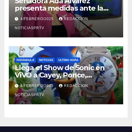
Senadora Ada Álvarez
presenta medidas ante la
violencia en el noviazgo
4/FEBRERO/2025
REDACCION
NOTICIASPRTV
FARÁNDULA
NOTICIAS
ULTIMA HORA
Llega el Show de Sonic en
ViVO a Cayey, Ponce,
Barceloneta y Humacao,
4/FEBRERO/2025
REDACCION
Relojes gratis para el que
compre ahora….
NOTICIASPRTV