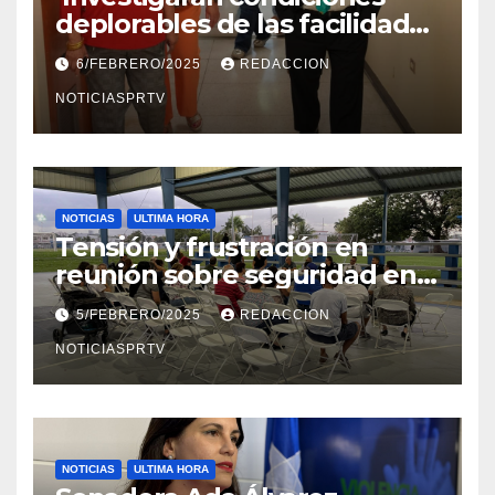
deplorables de las facilidades
el Departamento de la Salud
6/FEBRERO/2025
REDACCION
en Mayagüez
NOTICIASPRTV
NOTICIAS
ULTIMA HORA
Tensión y frustración en
reunión sobre seguridad en
Reparto Metropolitano
5/FEBRERO/2025
REDACCION
NOTICIASPRTV
NOTICIAS
ULTIMA HORA