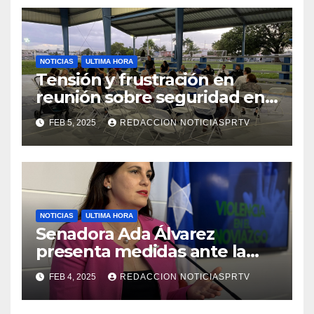
NOTICIAS
ULTIMA HORA
Tensión y frustración en
reunión sobre seguridad en
Reparto Metropolitano
FEB 5, 2025
REDACCION NOTICIASPRTV
NOTICIAS
ULTIMA HORA
Senadora Ada Álvarez
presenta medidas ante la
violencia en el noviazgo
FEB 4, 2025
REDACCION NOTICIASPRTV