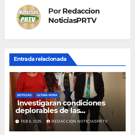
Por
Redaccion
NoticiasPRTV
Entrada relacionada
NOTICIAS
ULTIMA HORA
Investigaran condiciones
deplorables de las
facilidades el Departamento
FEB 6, 2025
REDACCION NOTICIASPRTV
de la Salud en Mayagüez