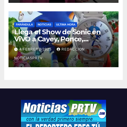
FARÁNDULA
NOTICIAS
ULTIMA HORA
Llega el Show de Sonic en
ViVO a Cayey, Ponce,
Barceloneta y Humacao,
4/FEBRERO/2025
REDACCION
Relojes gratis para el que
compre ahora….
NOTICIASPRTV