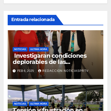
Entrada relacionada
NOTICIAS
ULTIMA HORA
Investigaran condiciones
deplorables de las
facilidades el Departamento
FEB 6, 2025
REDACCION NOTICIASPRTV
de la Salud en Mayagüez
NOTICIAS
ULTIMA HORA
Tensión y frustración en