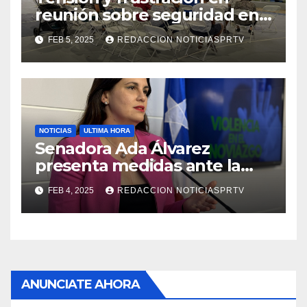
reunión sobre seguridad en
Reparto Metropolitano
FEB 5, 2025
REDACCION NOTICIASPRTV
NOTICIAS
ULTIMA HORA
Senadora Ada Álvarez
presenta medidas ante la
violencia en el noviazgo
FEB 4, 2025
REDACCION NOTICIASPRTV
ANUNCIATE AHORA