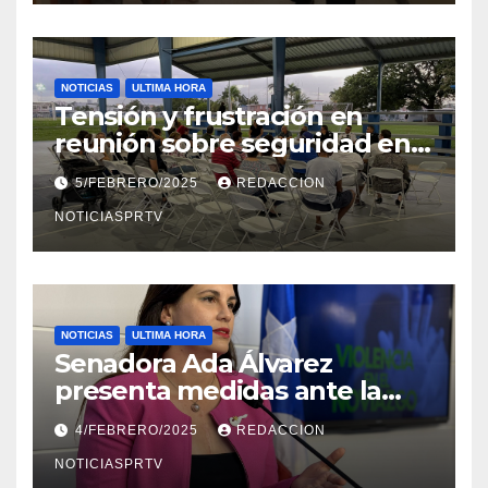
NOTICIAS
ULTIMA HORA
Tensión y frustración en
reunión sobre seguridad en
Reparto Metropolitano
5/FEBRERO/2025
REDACCION
NOTICIASPRTV
NOTICIAS
ULTIMA HORA
Senadora Ada Álvarez
presenta medidas ante la
violencia en el noviazgo
4/FEBRERO/2025
REDACCION
NOTICIASPRTV