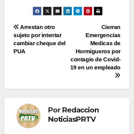
Navegación
Arrestan otro
Cierran
sujeto por intentar
Emergencias
de
cambiar cheque del
Medicas de
entradas
PUA
Hormigueros por
contagio de Covid-
19 en un empleado
Por
Redaccion
NoticiasPRTV