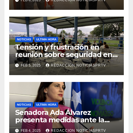
de la Salud en Mayagüez
NOTICIAS
ULTIMA HORA
Tensión y frustración en
reunión sobre seguridad en
Reparto Metropolitano
FEB 5, 2025
REDACCION NOTICIASPRTV
NOTICIAS
ULTIMA HORA
Senadora Ada Álvarez
presenta medidas ante la
violencia en el noviazgo
FEB 4, 2025
REDACCION NOTICIASPRTV