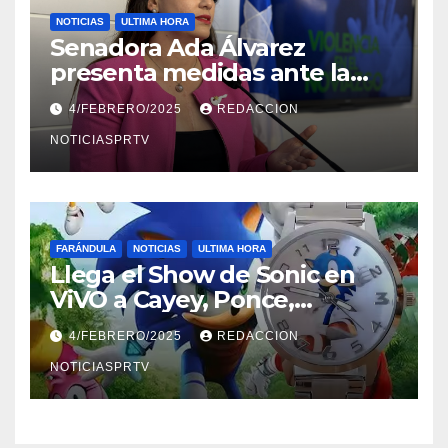
NOTICIAS
ULTIMA HORA
Senadora Ada Álvarez
presenta medidas ante la
violencia en el noviazgo
4/FEBRERO/2025
REDACCION
NOTICIASPRTV
FARÁNDULA
NOTICIAS
ULTIMA HORA
Llega el Show de Sonic en
ViVO a Cayey, Ponce,
Barceloneta y Humacao,
4/FEBRERO/2025
REDACCION
Relojes gratis para el que
compre ahora….
NOTICIASPRTV