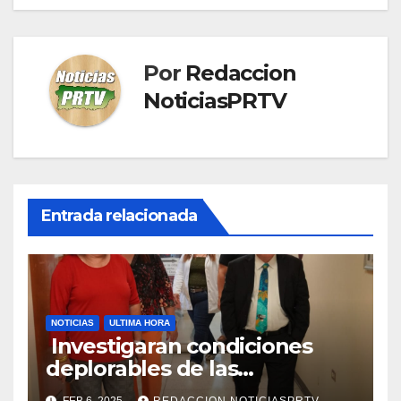
Por
Redaccion
NoticiasPRTV
Entrada relacionada
NOTICIAS
ULTIMA HORA
Investigaran condiciones
deplorables de las
facilidades el Departamento
FEB 6, 2025
REDACCION NOTICIASPRTV