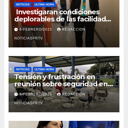
NOTICIAS
ULTIMA HORA
Investigaran condiciones
deplorables de las facilidades
el Departamento de la Salud
6/FEBRERO/2025
REDACCION
en Mayagüez
NOTICIASPRTV
NOTICIAS
ULTIMA HORA
Tensión y frustración en
reunión sobre seguridad en
Reparto Metropolitano
5/FEBRERO/2025
REDACCION
NOTICIASPRTV