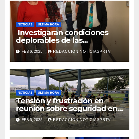
NOTICIAS
ULTIMA HORA
Investigaran condiciones
deplorables de las
facilidades el Departamento
FEB 6, 2025
REDACCION NOTICIASPRTV
de la Salud en Mayagüez
NOTICIAS
ULTIMA HORA
Tensión y frustración en
reunión sobre seguridad en
Reparto Metropolitano
FEB 5, 2025
REDACCION NOTICIASPRTV