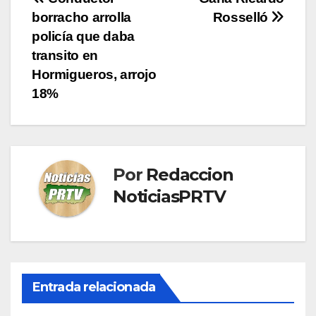
Navegación
borracho arrolla
Rosselló
de
policía que daba
entradas
transito en
Hormigueros, arrojo
18%
Por
Redaccion
NoticiasPRTV
Entrada relacionada