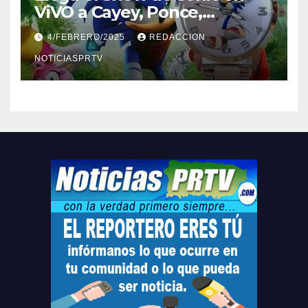
ViVO a Cayey, Ponce,
Barceloneta y Humacao,
4/FEBRERO/2025
REDACCION
Relojes gratis para el que
compre ahora….
NOTICIASPRTV