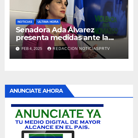
NOTICIAS
ULTIMA HORA
Senadora Ada Álvarez
presenta medidas ante la
violencia en el noviazgo
FEB 4, 2025
REDACCION NOTICIASPRTV
ANUNCIATE AHORA