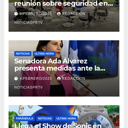
reunión sobre seguridad en
Reparto Metropolitano
5/FEBRERO/2025
REDACCION
NOTICIASPRTV
NOTICIAS
ULTIMA HORA
Senadora Ada Álvarez
presenta medidas ante la
violencia en el noviazgo
4/FEBRERO/2025
REDACCION
NOTICIASPRTV
FARÁNDULA
NOTICIAS
ULTIMA HORA
Llega el Show de Sonic en