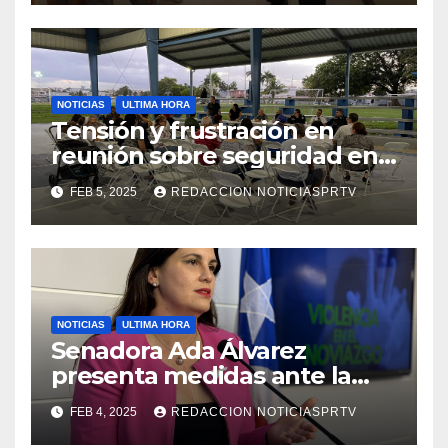
NOTICIAS
ULTIMA HORA
Tensión y frustración en
reunión sobre seguridad en
Reparto Metropolitano
FEB 5, 2025
REDACCION NOTICIASPRTV
NOTICIAS
ULTIMA HORA
Senadora Ada Álvarez
presenta medidas ante la
violencia en el noviazgo
FEB 4, 2025
REDACCION NOTICIASPRTV