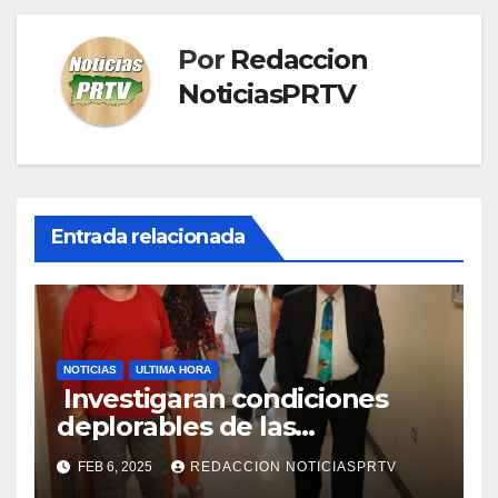
Por
Redaccion
NoticiasPRTV
Entrada relacionada
NOTICIAS
ULTIMA HORA
Investigaran condiciones
deplorables de las
facilidades el Departamento
FEB 6, 2025
REDACCION NOTICIASPRTV
de la Salud en Mayagüez