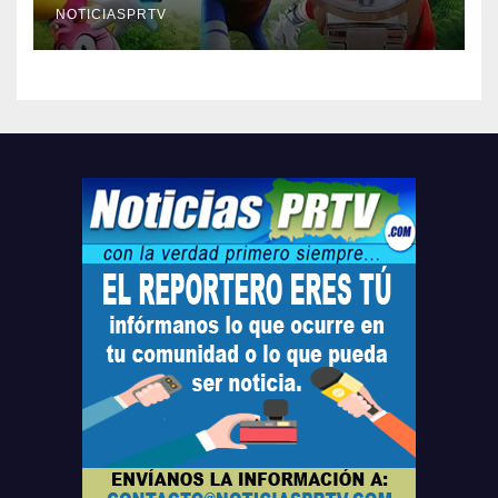
compre ahora….
NOTICIASPRTV