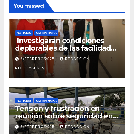
You missed
NOTICIAS
ULTIMA HORA
Investigaran condiciones
deplorables de las facilidades
el Departamento de la Salud
6/FEBRERO/2025
REDACCION
en Mayagüez
NOTICIASPRTV
NOTICIAS
ULTIMA HORA
Tensión y frustración en
reunión sobre seguridad en
Reparto Metropolitano
5/FEBRERO/2025
REDACCION