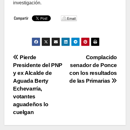
investigación.
Navegación
Pierde
Complacido
Presidente del PNP
senador de Ponce
de
y ex Alcalde de
con los resultados
entradas
Aguada Berty
de las Primarias
Echevarría,
votantes
aguadeños lo
cuelgan