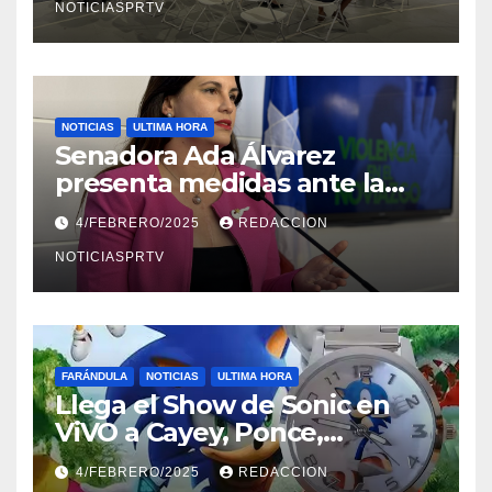
NOTICIASPRTV
NOTICIAS
ULTIMA HORA
Senadora Ada Álvarez
presenta medidas ante la
violencia en el noviazgo
4/FEBRERO/2025
REDACCION
NOTICIASPRTV
FARÁNDULA
NOTICIAS
ULTIMA HORA
Llega el Show de Sonic en
ViVO a Cayey, Ponce,
Barceloneta y Humacao,
4/FEBRERO/2025
REDACCION
Relojes gratis para el que