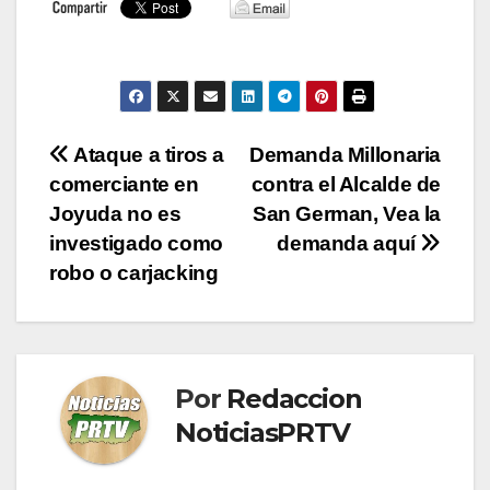
Navegación
Ataque a tiros a
Demanda Millonaria
comerciante en
contra el Alcalde de
de
Joyuda no es
San German, Vea la
entradas
investigado como
demanda aquí
robo o carjacking
Por
Redaccion
NoticiasPRTV