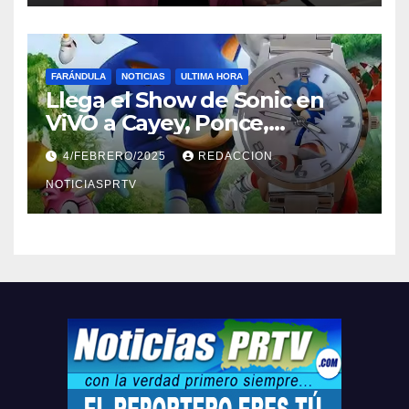
FARÁNDULA
NOTICIAS
ULTIMA HORA
Llega el Show de Sonic en
ViVO a Cayey, Ponce,
Barceloneta y Humacao,
4/FEBRERO/2025
REDACCION
Relojes gratis para el que
compre ahora….
NOTICIASPRTV