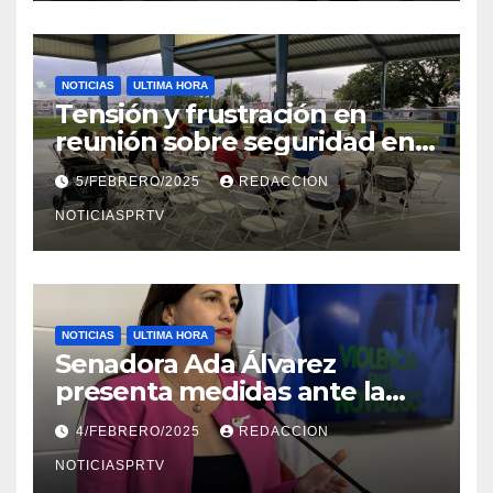
NOTICIAS
ULTIMA HORA
Tensión y frustración en
reunión sobre seguridad en
Reparto Metropolitano
5/FEBRERO/2025
REDACCION
NOTICIASPRTV
NOTICIAS
ULTIMA HORA
Senadora Ada Álvarez
presenta medidas ante la
violencia en el noviazgo
4/FEBRERO/2025
REDACCION
NOTICIASPRTV