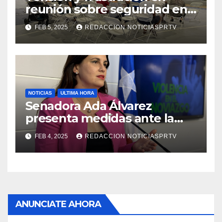
reunión sobre seguridad en
Reparto Metropolitano
FEB 5, 2025
REDACCION NOTICIASPRTV
NOTICIAS
ULTIMA HORA
Senadora Ada Álvarez
presenta medidas ante la
violencia en el noviazgo
FEB 4, 2025
REDACCION NOTICIASPRTV
ANUNCIATE AHORA