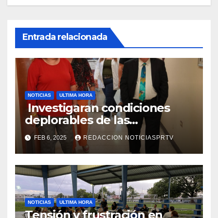
Entrada relacionada
NOTICIAS
ULTIMA HORA
Investigaran condiciones
deplorables de las
facilidades el Departamento
FEB 6, 2025
REDACCION NOTICIASPRTV
de la Salud en Mayagüez
NOTICIAS
ULTIMA HORA
Tensión y frustración en