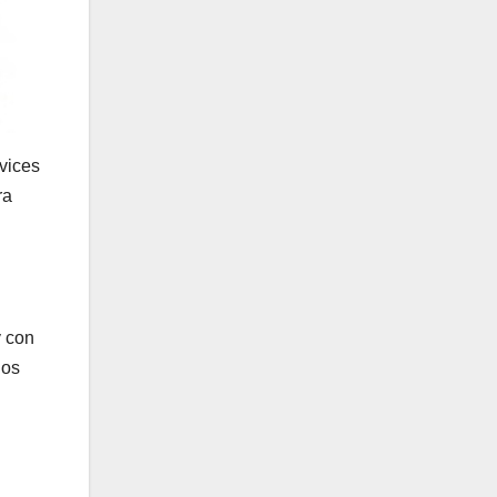
vices
ra
y con
los