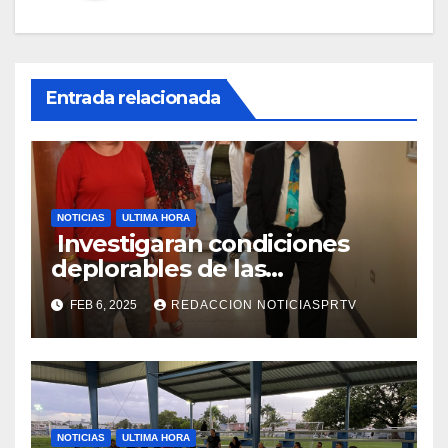
Entrada relacionada
NOTICIAS
ULTIMA HORA
Investigaran condiciones
deplorables de las
facilidades el Departamento
FEB 6, 2025
REDACCION NOTICIASPRTV
de la Salud en Mayagüez
NOTICIAS
ULTIMA HORA