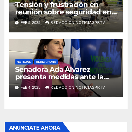
Tensión y frustración en
reunión sobre seguridad en
Reparto Metropolitano
FEB 5, 2025
REDACCION NOTICIASPRTV
NOTICIAS
ULTIMA HORA
Senadora Ada Álvarez
presenta medidas ante la
violencia en el noviazgo
FEB 4, 2025
REDACCION NOTICIASPRTV
ANUNCIATE AHORA