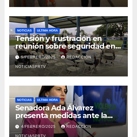
NOTICIAS
ULTIMA HORA
Tensión y frustración en
reunión sobre seguridad en
Reparto Metropolitano
5/FEBRERO/2025
REDACCION
NOTICIASPRTV
NOTICIAS
ULTIMA HORA
Senadora Ada Álvarez
presenta medidas ante la
violencia en el noviazgo
4/FEBRERO/2025
REDACCION
NOTICIASPRTV