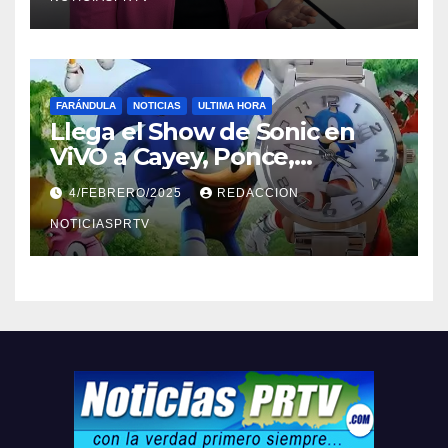
FARÁNDULA
NOTICIAS
ULTIMA HORA
Llega el Show de Sonic en
ViVO a Cayey, Ponce,
Barceloneta y Humacao,
4/FEBRERO/2025
REDACCION
Relojes gratis para el que
compre ahora….
NOTICIASPRTV