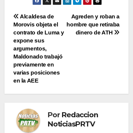
Navegación
Alcaldesa de
Agreden y roban a
Morovis objeta el
hombre que retiraba
de
contrato de Luma y
dinero de ATH
entradas
expone sus
argumentos,
Maldonado trabajó
previamente en
varias posiciones
en la AEE
Por
Redaccion
NoticiasPRTV