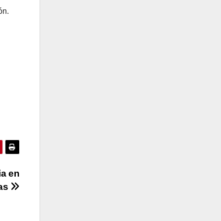
ón.
ia en
ras