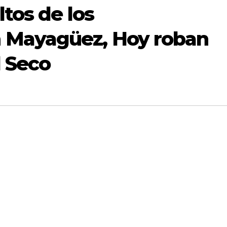
ltos de los
 Mayagüez, Hoy roban
l Seco