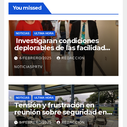
You missed
NOTICIAS
ULTIMA HORA
Investigaran condiciones
deplorables de las facilidades
el Departamento de la Salud
6/FEBRERO/2025
REDACCION
en Mayagüez
NOTICIASPRTV
NOTICIAS
ULTIMA HORA
Tensión y frustración en
reunión sobre seguridad en
Reparto Metropolitano
5/FEBRERO/2025
REDACCION