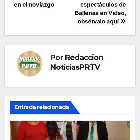
entradas
en el noviazgo
espectáculos de
Ballenas en Video,
obsérvalo aquí
Por
Redaccion
NoticiasPRTV
Entrada relacionada