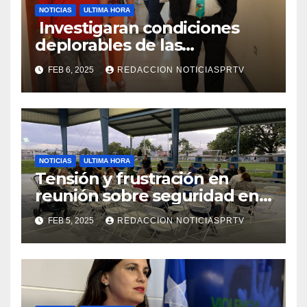
NOTICIAS
ULTIMA HORA
Investigaran condiciones
deplorables de las
facilidades el Departamento
FEB 6, 2025
REDACCION NOTICIASPRTV
de la Salud en Mayagüez
NOTICIAS
ULTIMA HORA
Tensión y frustración en
reunión sobre seguridad en
Reparto Metropolitano
FEB 5, 2025
REDACCION NOTICIASPRTV