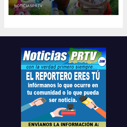
Relojes gratis para el que
compre ahora….
NOTICIASPRTV