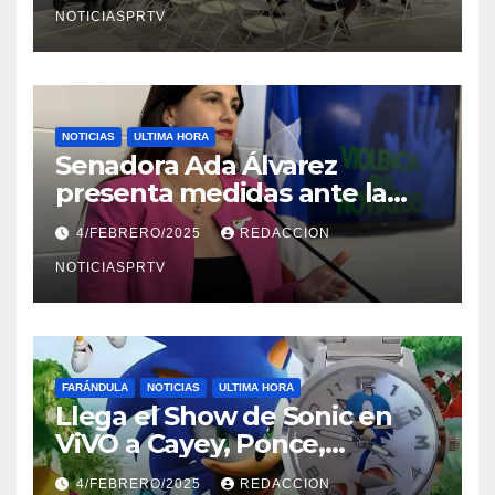
NOTICIASPRTV
NOTICIAS
ULTIMA HORA
Senadora Ada Álvarez
presenta medidas ante la
violencia en el noviazgo
4/FEBRERO/2025
REDACCION
NOTICIASPRTV
FARÁNDULA
NOTICIAS
ULTIMA HORA
Llega el Show de Sonic en
ViVO a Cayey, Ponce,
Barceloneta y Humacao,
4/FEBRERO/2025
REDACCION