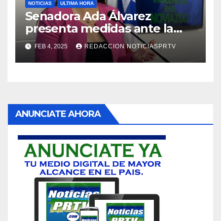
NOTICIAS
ULTIMA HORA
Senadora Ada Álvarez
presenta medidas ante la
violencia en el noviazgo
FEB 4, 2025
REDACCION NOTICIASPRTV
ANUNCIATE AHORA