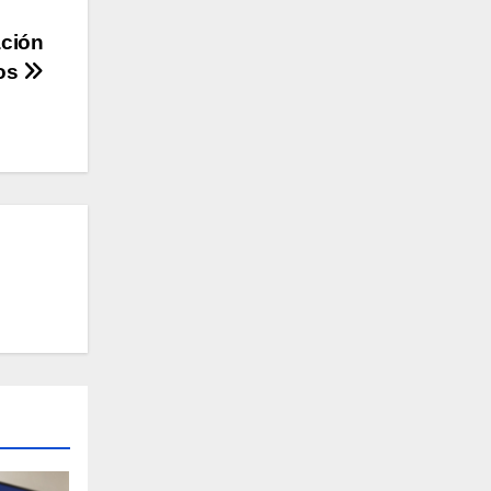
ación
ios