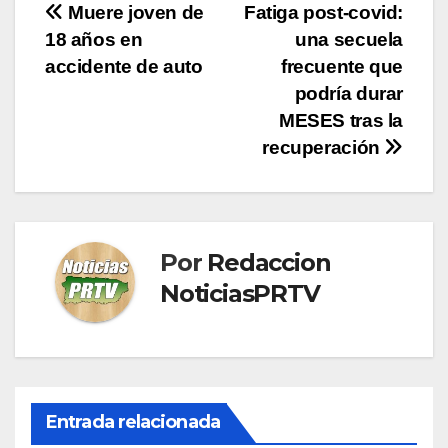
Navegación
Muere joven de
Fatiga post-covid:
18 años en
una secuela
de
accidente de auto
frecuente que
entradas
podría durar
MESES tras la
recuperación
Por
Redaccion
NoticiasPRTV
Entrada relacionada