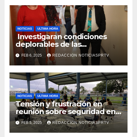
NOTICIAS
ULTIMA HORA
Investigaran condiciones
deplorables de las
facilidades el Departamento
FEB 6, 2025
REDACCION NOTICIASPRTV
de la Salud en Mayagüez
NOTICIAS
ULTIMA HORA
Tensión y frustración en
reunión sobre seguridad en
Reparto Metropolitano
FEB 5, 2025
REDACCION NOTICIASPRTV