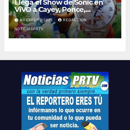
Llega el Show de Sonic en
ViVO a Cayey, Ponce,
Barceloneta y Humacao,
4/FEBRERO/2025
REDACCION
Relojes gratis para el que
compre ahora….
NOTICIASPRTV