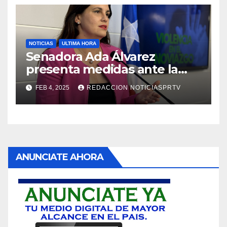
NOTICIAS
ULTIMA HORA
Senadora Ada Álvarez
presenta medidas ante la
violencia en el noviazgo
FEB 4, 2025
REDACCION NOTICIASPRTV
ANUNCIATE AHORA