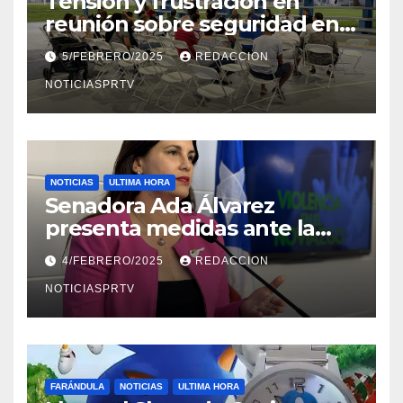
Tensión y frustración en
reunión sobre seguridad en
Reparto Metropolitano
5/FEBRERO/2025
REDACCION
NOTICIASPRTV
NOTICIAS
ULTIMA HORA
Senadora Ada Álvarez
presenta medidas ante la
violencia en el noviazgo
4/FEBRERO/2025
REDACCION
NOTICIASPRTV
FARÁNDULA
NOTICIAS
ULTIMA HORA