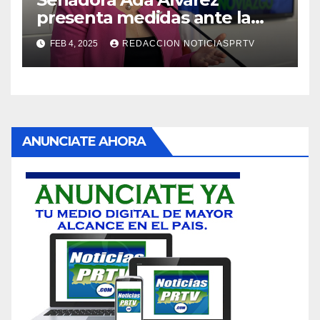
presenta medidas ante la
violencia en el noviazgo
FEB 4, 2025
REDACCION NOTICIASPRTV
ANUNCIATE AHORA