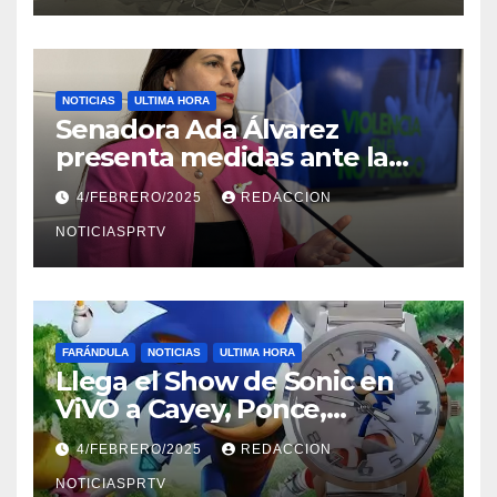
NOTICIAS
ULTIMA HORA
Senadora Ada Álvarez
presenta medidas ante la
violencia en el noviazgo
4/FEBRERO/2025
REDACCION
NOTICIASPRTV
FARÁNDULA
NOTICIAS
ULTIMA HORA
Llega el Show de Sonic en
ViVO a Cayey, Ponce,
Barceloneta y Humacao,
4/FEBRERO/2025
REDACCION
Relojes gratis para el que
compre ahora….
NOTICIASPRTV