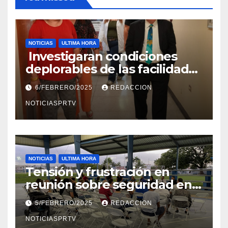
NOTICIAS
ULTIMA HORA
Investigaran condiciones
deplorables de las facilidades
el Departamento de la Salud
6/FEBRERO/2025
REDACCION
en Mayagüez
NOTICIASPRTV
NOTICIAS
ULTIMA HORA
Tensión y frustración en
reunión sobre seguridad en
Reparto Metropolitano
5/FEBRERO/2025
REDACCION
NOTICIASPRTV