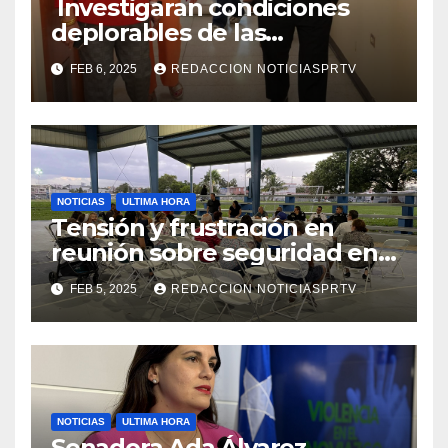
Investigaran condiciones
deplorables de las
facilidades el Departamento
FEB 6, 2025
REDACCION NOTICIASPRTV
de la Salud en Mayagüez
NOTICIAS
ULTIMA HORA
Tensión y frustración en
reunión sobre seguridad en
Reparto Metropolitano
FEB 5, 2025
REDACCION NOTICIASPRTV
NOTICIAS
ULTIMA HORA
Senadora Ada Álvarez