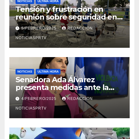
NOTICIAS
ULTIMA HORA
Tensión y frustración en
reunión sobre seguridad en
Reparto Metropolitano
5/FEBRERO/2025
REDACCION
NOTICIASPRTV
NOTICIAS
ULTIMA HORA
Senadora Ada Álvarez
presenta medidas ante la
violencia en el noviazgo
4/FEBRERO/2025
REDACCION
NOTICIASPRTV