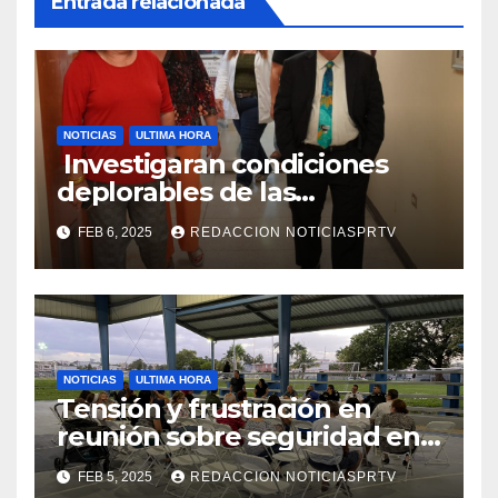
Entrada relacionada
NOTICIAS
ULTIMA HORA
Investigaran condiciones
deplorables de las
facilidades el Departamento
FEB 6, 2025
REDACCION NOTICIASPRTV
de la Salud en Mayagüez
NOTICIAS
ULTIMA HORA
Tensión y frustración en
reunión sobre seguridad en
Reparto Metropolitano
FEB 5, 2025
REDACCION NOTICIASPRTV