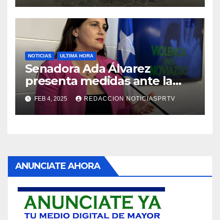
NOTICIAS
ULTIMA HORA
Senadora Ada Álvarez
presenta medidas ante la
violencia en el noviazgo
FEB 4, 2025
REDACCION NOTICIASPRTV
ANUNCIATE AHORA