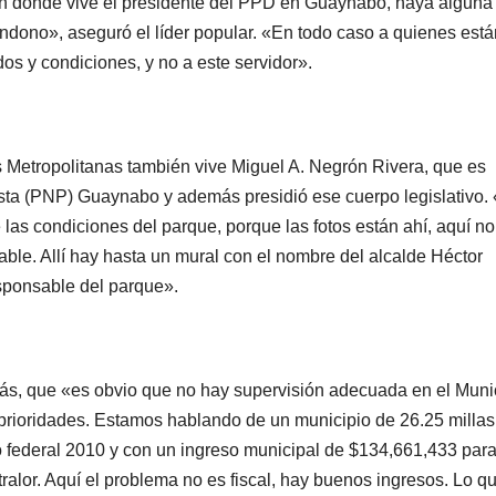
ón donde vive el presidente del PPD en Guaynabo, haya alguna
andono», aseguró el líder popular. «En todo caso a quienes está
dos y condiciones, y no a este servidor».
etropolitanas también vive Miguel A. Negrón Rivera, que es
sta (PNP) Guaynabo y además presidió ese cuerpo legislativo.
las condiciones del parque, porque las fotos están ahí, aquí no
ble. Allí hay hasta un mural con el nombre del alcalde Héctor
esponsable del parque».
s, que «es obvio que no hay supervisión adecuada en el Muni
 prioridades. Estamos hablando de un municipio de 26.25 millas
 federal 2010 y con un ingreso municipal de $134,661,433 para
ralor. Aquí el problema no es fiscal, hay buenos ingresos. Lo q