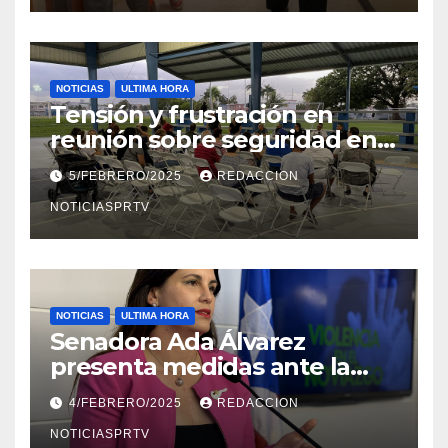
NOTICIAS
ULTIMA HORA
Tensión y frustración en
reunión sobre seguridad en
Reparto Metropolitano
5/FEBRERO/2025
REDACCION
NOTICIASPRTV
NOTICIAS
ULTIMA HORA
Senadora Ada Álvarez
presenta medidas ante la
violencia en el noviazgo
4/FEBRERO/2025
REDACCION
NOTICIASPRTV