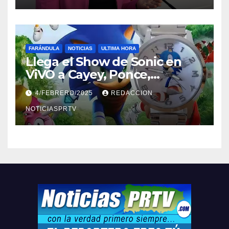
FARÁNDULA
NOTICIAS
ULTIMA HORA
Llega el Show de Sonic en
ViVO a Cayey, Ponce,
Barceloneta y Humacao,
4/FEBRERO/2025
REDACCION
Relojes gratis para el que
compre ahora….
NOTICIASPRTV