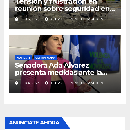
Tensión y frustración en
reunión sobre seguridad en
Reparto Metropolitano
FEB 5, 2025
REDACCION NOTICIASPRTV
NOTICIAS
ULTIMA HORA
Senadora Ada Álvarez
presenta medidas ante la
violencia en el noviazgo
FEB 4, 2025
REDACCION NOTICIASPRTV
ANUNCIATE AHORA