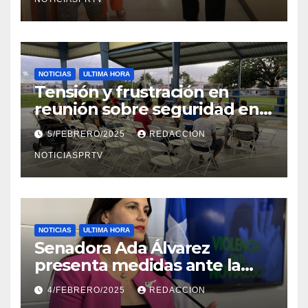
NOTICIAS
ULTIMA HORA
Tensión y frustración en
reunión sobre seguridad en
Reparto Metropolitano
5/FEBRERO/2025
REDACCION
NOTICIASPRTV
NOTICIAS
ULTIMA HORA
Senadora Ada Álvarez
presenta medidas ante la
violencia en el noviazgo
4/FEBRERO/2025
REDACCION