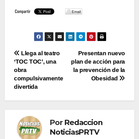
Navegación
Llega al teatro
Presentan nuevo
‘TOC TOC’, una
plan de acción para
de
obra
la prevención de la
entradas
compulsivamente
Obesidad
divertida
Por
Redaccion
NoticiasPRTV