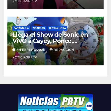
NOTICIASPRTV
FARÁNDULA
NOTICIAS
ULTIMA HORA
Llega el Show de Sonic en
ViVO a Cayey, Ponce,
Barceloneta y Humacao,
4/FEBRERO/2025
REDACCION
Relojes gratis para el que
compre ahora….
NOTICIASPRTV