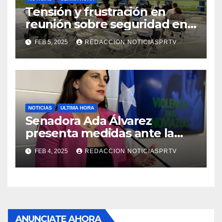
Tensión y frustración en
reunión sobre seguridad en
Reparto Metropolitano
FEB 5, 2025
REDACCION NOTICIASPRTV
NOTICIAS
ULTIMA HORA
Senadora Ada Álvarez
presenta medidas ante la
violencia en el noviazgo
FEB 4, 2025
REDACCION NOTICIASPRTV
ANUNCIATE AHORA