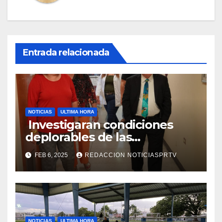
Entrada relacionada
NOTICIAS
ULTIMA HORA
Investigaran condiciones
deplorables de las
facilidades el Departamento
FEB 6, 2025
REDACCION NOTICIASPRTV
de la Salud en Mayagüez
NOTICIAS
ULTIMA HORA