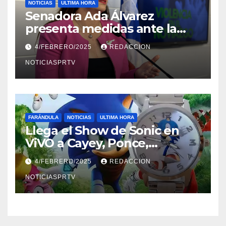
NOTICIAS
ULTIMA HORA
Senadora Ada Álvarez
presenta medidas ante la
violencia en el noviazgo
4/FEBRERO/2025
REDACCION
NOTICIASPRTV
FARÁNDULA
NOTICIAS
ULTIMA HORA
Llega el Show de Sonic en
ViVO a Cayey, Ponce,
Barceloneta y Humacao,
4/FEBRERO/2025
REDACCION
Relojes gratis para el que
compre ahora….
NOTICIASPRTV