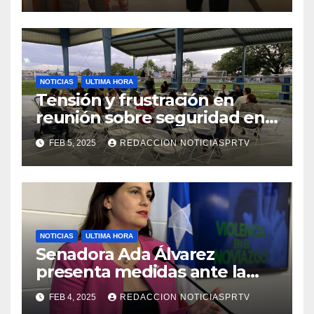
NOTICIAS
ULTIMA HORA
Tensión y frustración en
reunión sobre seguridad en
Reparto Metropolitano
FEB 5, 2025
REDACCION NOTICIASPRTV
NOTICIAS
ULTIMA HORA
Senadora Ada Álvarez
presenta medidas ante la
violencia en el noviazgo
FEB 4, 2025
REDACCION NOTICIASPRTV