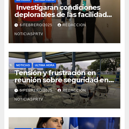
Investigaran condiciones
deplorables de las facilidades
el Departamento de la Salud
6/FEBRERO/2025
REDACCION
en Mayagüez
NOTICIASPRTV
NOTICIAS
ULTIMA HORA
Tensión y frustración en
reunión sobre seguridad en
Reparto Metropolitano
5/FEBRERO/2025
REDACCION
NOTICIASPRTV