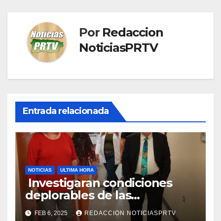
Por
Redaccion
NoticiasPRTV
Entrada relacionada
NOTICIAS
ULTIMA HORA
Investigaran condiciones
deplorables de las
facilidades el Departamento
FEB 6, 2025
REDACCION NOTICIASPRTV
de la Salud en Mayagüez