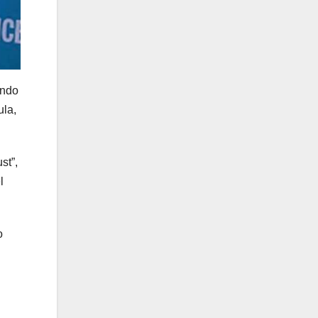
ando
ula,
st”,
l
o