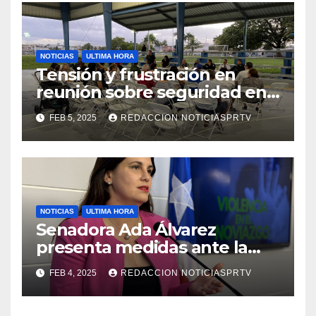
NOTICIAS
ULTIMA HORA
Tensión y frustración en
reunión sobre seguridad en
Reparto Metropolitano
FEB 5, 2025
REDACCION NOTICIASPRTV
NOTICIAS
ULTIMA HORA
Senadora Ada Álvarez
presenta medidas ante la
violencia en el noviazgo
FEB 4, 2025
REDACCION NOTICIASPRTV