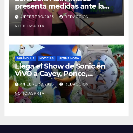
presenta medidas ante la
violencia en el noviazgo
4/FEBRERO/2025
REDACCION
NOTICIASPRTV
FARÁNDULA
NOTICIAS
ULTIMA HORA
Llega el Show de Sonic en
ViVO a Cayey, Ponce,
Barceloneta y Humacao,
4/FEBRERO/2025
REDACCION
Relojes gratis para el que
compre ahora….
NOTICIASPRTV