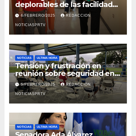
deplorables de las facilidades
el Departamento de la Salud
6/FEBRERO/2025
REDACCION
en Mayagüez
NOTICIASPRTV
NOTICIAS
ULTIMA HORA
Tensión y frustración en
reunión sobre seguridad en
Reparto Metropolitano
5/FEBRERO/2025
REDACCION
NOTICIASPRTV
NOTICIAS
ULTIMA HORA
Senadora Ada Álvarez