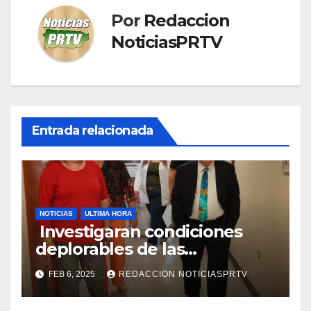
Por
Redaccion
NoticiasPRTV
Entrada relacionada
NOTICIAS
ULTIMA HORA
Investigaran condiciones
deplorables de las
facilidades el Departamento
FEB 6, 2025
REDACCION NOTICIASPRTV
de la Salud en Mayagüez