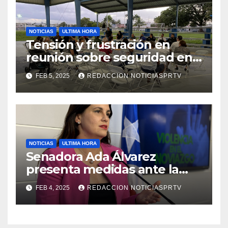
NOTICIAS
ULTIMA HORA
Tensión y frustración en
reunión sobre seguridad en
Reparto Metropolitano
FEB 5, 2025
REDACCION NOTICIASPRTV
NOTICIAS
ULTIMA HORA
Senadora Ada Álvarez
presenta medidas ante la
violencia en el noviazgo
FEB 4, 2025
REDACCION NOTICIASPRTV