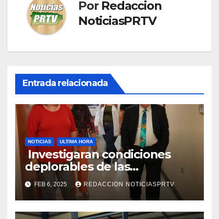
Por
Redaccion
NoticiasPRTV
Entrada relacionada
NOTICIAS
ULTIMA HORA
Investigaran condiciones
deplorables de las
facilidades el Departamento
FEB 6, 2025
REDACCION NOTICIASPRTV
de la Salud en Mayagüez