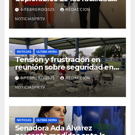
el Departamento de la Salud
6/FEBRERO/2025
REDACCION
en Mayagüez
NOTICIASPRTV
NOTICIAS
ULTIMA HORA
Tensión y frustración en
reunión sobre seguridad en
Reparto Metropolitano
5/FEBRERO/2025
REDACCION
NOTICIASPRTV
NOTICIAS
ULTIMA HORA
Senadora Ada Álvarez