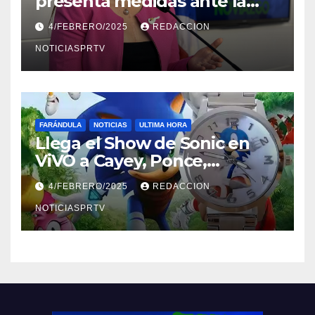
presenta medidas ante la
violencia en el noviazgo
4/FEBRERO/2025
REDACCION
NOTICIASPRTV
FARÁNDULA
NOTICIAS
ULTIMA HORA
Llega el Show de Sonic en
ViVO a Cayey, Ponce,
Barceloneta y Humacao,
4/FEBRERO/2025
REDACCION
Relojes gratis para el que
compre ahora….
NOTICIASPRTV