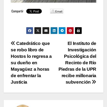
Navegación
Catedrático que
El Instituto de
se robo libro de
Investigación
de
Hostos lo regresa a
Psicológica del
entradas
su dueño en
Recinto de Río
Mayagüez a horas
Piedras de la UPR
de enfrentar la
recibe millonaria
Justicia
subvención