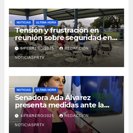
NOTICIAS
ULTIMA HORA
Tensión y frustración en
reunión sobre seguridad en
Reparto Metropolitano
5/FEBRERO/2025
REDACCION
NOTICIASPRTV
NOTICIAS
ULTIMA HORA
Senadora Ada Álvarez
presenta medidas ante la
violencia en el noviazgo
4/FEBRERO/2025
REDACCION
NOTICIASPRTV