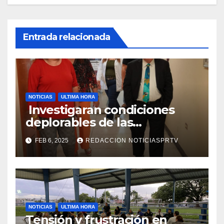
Entrada relacionada
NOTICIAS
ULTIMA HORA
Investigaran condiciones
deplorables de las
facilidades el Departamento
FEB 6, 2025
REDACCION NOTICIASPRTV
de la Salud en Mayagüez
NOTICIAS
ULTIMA HORA
Tensión y frustración en