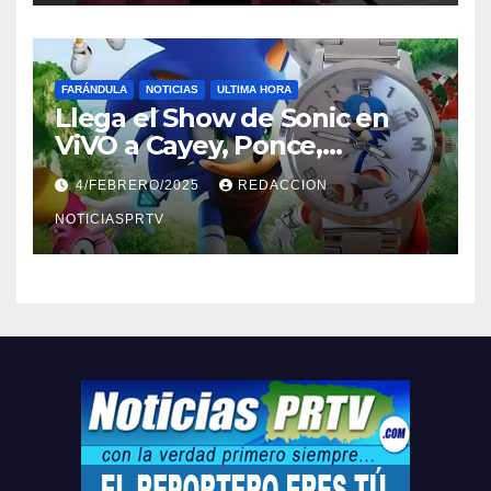
FARÁNDULA
NOTICIAS
ULTIMA HORA
Llega el Show de Sonic en
ViVO a Cayey, Ponce,
Barceloneta y Humacao,
4/FEBRERO/2025
REDACCION
Relojes gratis para el que
compre ahora….
NOTICIASPRTV