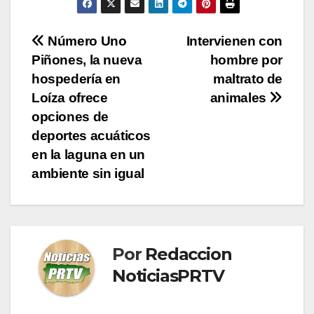
Navegación
Número Uno
Intervienen con
Piñones, la nueva
hombre por
de
hospedería en
maltrato de
entradas
Loíza ofrece
animales
opciones de
deportes acuáticos
en la laguna en un
ambiente sin igual
Por
Redaccion
NoticiasPRTV